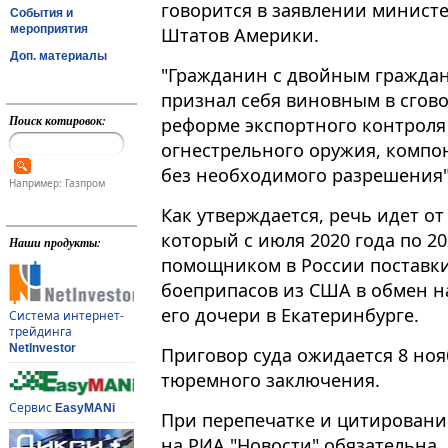
говорится в заявлении минист
События и
мероприятия
Штатов Америки.
Доп. материалы
"Гражданин с двойным граждан
признал себя виновным в сгов
Поиск котировок:
реформе экспортного контроля 
огнестрельного оружия, компо
без необходимого разрешения", 
Например: Газпром
Как утверждается, речь идет о
который с июля 2020 года по 2
Наши продукты:
помощником в России поставки
боеприпасов из США в обмен н
его дочери в Екатеринбурге.
Система интернет-
трейдинга
NetInvestor
Приговор суда ожидается 8 нояб
тюремного заключения.
Сервис
EasyMANi
При перепечатке и цитировани
на РИА "Новости" обязательна.