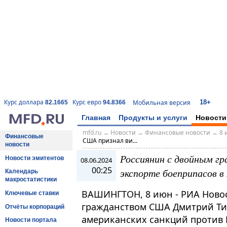
18+
Курс доллара
Курс евро
Мобильная версия
82.1665
94.8366
Главная
Продукты и услуги
Новости
mfd.ru
→
Новости
→
Финансовые новости
→
8 
Финансовые
США признал ви...
новости
Россиянин с двойным г
Новости эмитентов
08.06.2024
00:25
экспорте боеприпасов в
Календарь
макростатистики
ВАШИНГТОН, 8 июн - РИА Ново
Ключевые ставки
гражданством США Дмитрий Ти
Отчёты корпораций
американских санкций против 
Новости портала