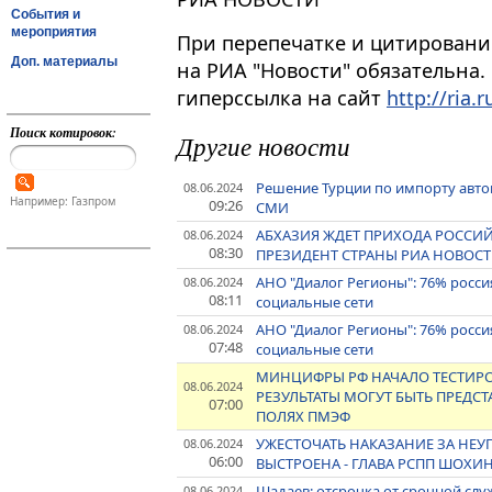
События и
мероприятия
При перепечатке и цитировани
Доп. материалы
на РИА "Новости" обязательна.
гиперссылка на сайт
http://ria.r
Поиск котировок:
Другие новости
Решение Турции по импорту авто
08.06.2024
Например: Газпром
09:26
СМИ
АБХАЗИЯ ЖДЕТ ПРИХОДА РОССИ
08.06.2024
08:30
ПРЕЗИДЕНТ СТРАНЫ РИА НОВОС
АНО "Диалог Регионы": 76% росс
08.06.2024
08:11
социальные сети
АНО "Диалог Регионы": 76% росс
08.06.2024
07:48
социальные сети
МИНЦИФРЫ РФ НАЧАЛО ТЕСТИРОВ
08.06.2024
РЕЗУЛЬТАТЫ МОГУТ БЫТЬ ПРЕДСТ
07:00
ПОЛЯХ ПМЭФ
УЖЕСТОЧАТЬ НАКАЗАНИЕ ЗА НЕУП
08.06.2024
06:00
ВЫСТРОЕНА - ГЛАВА РСПП ШОХИ
Шадаев: отсрочка от срочной сл
08.06.2024