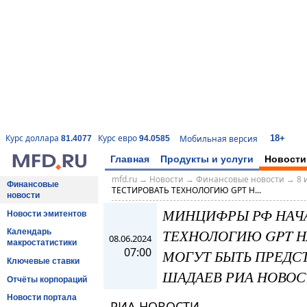
18+
Курс доллара
Курс евро
Мобильная версия
81.4077
94.0585
Главная
Продукты и услуги
Новости
mfd.ru
→
Новости
→
Финансовые новости
→
8 
Финансовые
ТЕСТИРОВАТЬ ТЕХНОЛОГИЮ GPT Н...
новости
МИНЦИФРЫ РФ НАЧА
Новости эмитентов
ТЕХНОЛОГИЮ GPT НА
Календарь
08.06.2024
макростатистики
07:00
МОГУТ БЫТЬ ПРЕДСТ
Ключевые ставки
ШАДАЕВ РИА НОВОС
Отчёты корпораций
Новости портала
РИА НОВОСТИ