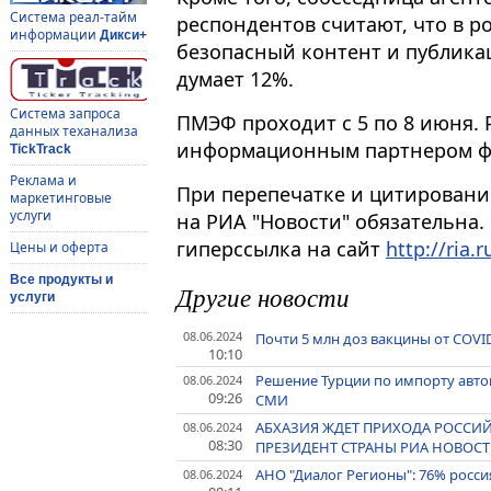
Система реал-тайм
респондентов считают, что в р
информации
Дикси+
безопасный контент и публика
думает 12%.
Система запроса
ПМЭФ проходит с 5 по 8 июня. 
данных теханализа
информационным партнером ф
TickTrack
Реклама и
При перепечатке и цитировани
маркетинговые
услуги
на РИА "Новости" обязательна.
гиперссылка на сайт
http://ria.r
Цены и оферта
Все продукты и
Другие новости
услуги
08.06.2024
Почти 5 млн доз вакцины от COVID
10:10
Решение Турции по импорту авто
08.06.2024
09:26
СМИ
АБХАЗИЯ ЖДЕТ ПРИХОДА РОССИ
08.06.2024
08:30
ПРЕЗИДЕНТ СТРАНЫ РИА НОВОС
АНО "Диалог Регионы": 76% росс
08.06.2024