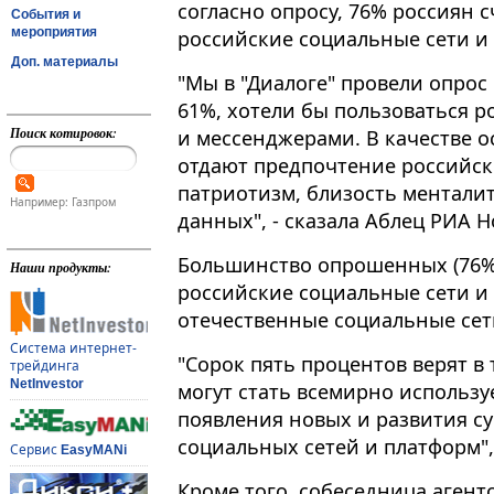
согласно опросу, 76% россиян 
События и
мероприятия
российские социальные сети и м
Доп. материалы
"Мы в "Диалоге" провели опрос
61%, хотели бы пользоваться 
Поиск котировок:
и мессенджерами. В качестве 
отдают предпочтение российск
патриотизм, близость менталит
Например: Газпром
данных", - сказала Аблец РИА Н
Большинство опрошенных (76%)
Наши продукты:
российские социальные сети и
отечественные социальные сет
Система интернет-
"Сорок пять процентов верят в 
трейдинга
NetInvestor
могут стать всемирно использу
появления новых и развития с
социальных сетей и платформ",
Сервис
EasyMANi
Кроме того, собеседница агент