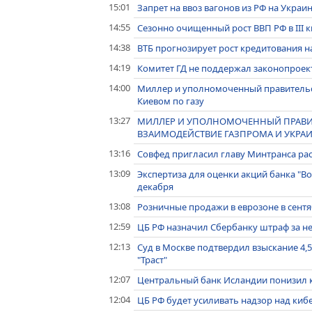
15:01
Запрет на ввоз вагонов из РФ на Украин
14:55
Сезонно очищенный рост ВВП РФ в III к
14:38
ВТБ прогнозирует рост кредитования на
14:19
Комитет ГД не поддержал законопроек
14:00
Миллер и уполномоченный правительст
Киевом по газу
13:27
МИЛЛЕР И УПОЛНОМОЧЕННЫЙ ПРАВИ
ВЗАИМОДЕЙСТВИЕ ГАЗПРОМА И УКРАИН
13:16
Совфед пригласил главу Минтранса рас
13:09
Экспертиза для оценки акций банка "В
декабря
13:08
Розничные продажи в еврозоне в сентя
12:59
ЦБ РФ назначил Сбербанку штраф за н
12:13
Суд в Москве подтвердил взыскание 4,5
"Траст"
12:07
Центральный банк Исландии понизил кл
12:04
ЦБ РФ будет усиливать надзор над киб