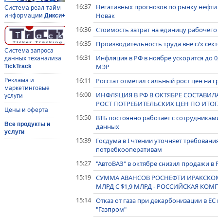
16:37
Негативных прогнозов по рынку нефти 
Система реал-тайм
Новак
информации
Дикси+
16:36
Стоимость затрат на единицу рабочего м
16:35
Производительность труда вне с/х секто
Система запроса
16:31
Инфляция в РФ в ноябре ускорится до 0
данных теханализа
МЭР
TickTrack
16:11
Реклама и
Росстат отметил сильный рост цен на г
маркетинговые
16:00
ИНФЛЯЦИЯ В РФ В ОКТЯБРЕ СОСТАВИЛА
услуги
РОСТ ПОТРЕБИТЕЛЬСКИХ ЦЕН ПО ИТОГА
Цены и оферта
15:50
ВТБ постоянно работает с сотрудника
Все продукты и
данных
услуги
15:39
Госдума в I чтении уточняет требован
потребкооперативам
15:27
"АвтоВАЗ" в октябре снизил продажи в Р
15:19
СУММА АВАНСОВ РОСНЕФТИ ИРАКСКОМУ 
МЛРД С $1,9 МЛРД - РОССИЙСКАЯ КО
15:14
Отказ от газа при декарбонизации в ЕС
"Газпром"