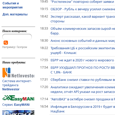
19:45
"Ростелеком" повторно соберет заявки
События и
мероприятия
19:15
ОБЗОР - Рубль к вечеру усилил снижен
Доп. материалы
18:42
Эксперт рассказал, какой вариант тран
стороны
18:33
Объём коммерческих запасов сырой не
Поиск котировок:
барр.
18:30
Анонс основных событий и данных макр
Например: Газпром
18:22
Требования ЦБ к российским эмитента
ущерб - Клишас
17:55
ЕБРР не ждет в 2020 г нового мирового
Наши продукты:
17:54
ЕБРР УХУДШИЛ ПРОГНОЗ ПО РОСТУ ВВП Р
С 1,8% - БАНК
17:31
Сбербанк снизил ставки по рублевым 
Система интернет-
трейдинга
17:20
Аналитики ожидают увеличения комме
NetInvestor
недели, отчёт API указал на рост запасо
17:14
"АвтоВАЗ" в октябре снизил продажи в Р
Сервис
EasyMANi
16:54
Инфляция в Белоруссии в 2019 г будет в
Нацбанк