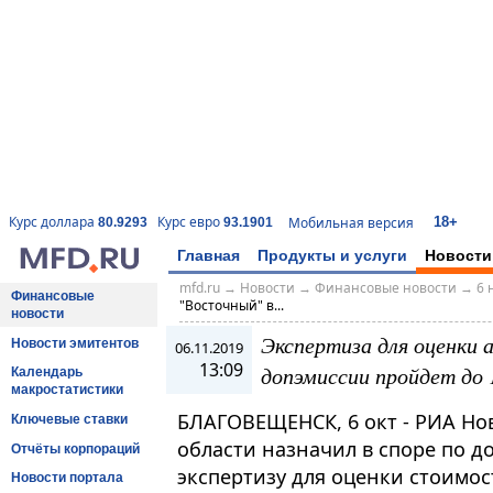
18+
Курс доллара
Курс евро
Мобильная версия
80.9293
93.1901
Главная
Продукты и услуги
Новости
mfd.ru
→
Новости
→
Финансовые новости
→
6 
Финансовые
"Восточный" в...
новости
Экспертиза для оценки 
Новости эмитентов
06.11.2019
13:09
допэмиссии пройдет до 
Календарь
макростатистики
БЛАГОВЕЩЕНСК, 6 окт - РИА Но
Ключевые ставки
области назначил в споре по д
Отчёты корпораций
экспертизу для оценки стоимос
Новости портала