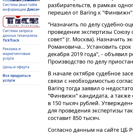
разбирательств, в рамках одно
Система реал-тайм
информации
Дикси+
перешел от Baring к "Финвижн"
"Назначить по делу судебно-оц
проведение экспертизы Союзу 
Система запроса
данных теханализа
совет" (г. Москва). Назначить 
TickTrack
Романовича... Установить срок
Реклама и
декабря 2019 года", - объявил
маркетинговые
услуги
Производство по делу приостан
Цены и оферта
В начале октября судебное зас
Все продукты и
связи с необходимостью соглас
услуги
Baring тогда заявил о недост
"Финвижн" кандидата, а также 
в 150 тысяч рублей. Утвержде
для проведения экспертизы та
составит 850 тысяч.
Согласно данным на сайте ЦБ Р