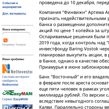
проведена до 10 декабря, пере
События и
мероприятия
Компания "Финвижн" Артема Ав
Доп. материалы
признать недействительными 
банка о размещении дополните
Поиск котировок:
акций по цене 1 копейка за штуку
Оспариваемые решения были пр
2019 года, когда контроль над
Например: Газпром
инвестфонду Baring Vostok чере
планировал выкупить акции, в 
Наши продукты:
в банке, однако в качестве об
Приамурья в июне заблокиров
Банк "Восточный" и его владел
Система интернет-
трейдинга
в феврале после ареста основат
NetInvestor
еще пяти человек в рамках уго
миллиарда рублей. По версии с
Сервис
EasyMANi
вследствие невыгодного согла
Калви. Параллельно стороны в