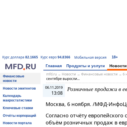
18+
Курс доллара
Курс евро
Мобильная версия
82.1665
94.8366
Главная
Продукты и услуги
Новости
mfd.ru
→
Новости
→
Финансовые новости
→
6 
Финансовые
сентябре выросли...
новости
06.11.2019
Розничные продажи в ев
Новости эмитентов
13:08
Календарь
макростатистики
Москва, 6 ноября. /МФД-ИнфоЦ
Ключевые ставки
Согласно отчёту европейского с
Отчёты корпораций
объём розничных продаж в евро
Новости портала