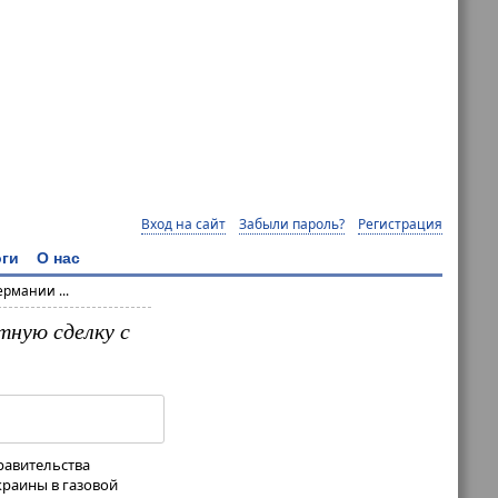
Вход на сайт
Забыли пароль?
Регистрация
ги
О нас
рмании ...
тную сделку с
равительства
краины в газовой