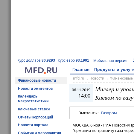
Курс доллара
Курс евро
Мобильная версия
80.9293
93.1901
Главная
Продукты и услуг
mfd.ru
→
Новости
→
Финансовые 
Финансовые новости
Миллер и упол
Новости эмитентов
06.11.2019
14:00
Киевом по газу
Календарь
макростатистики
Ключевые ставки
Эмитенты:
Газпром
Отчёты корпораций
МОСКВА, 6 ноя - РИА Новости/П
Новости портала
Германии по транзиту газа чере
События и мероприятия