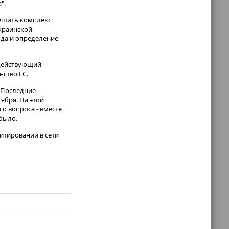
".
решить комплекс
украинской
ода и определение
 действующий
ьство ЕС.
 Последние
ября. На этой
о вопроса - вместе
 было.
итировании в сети