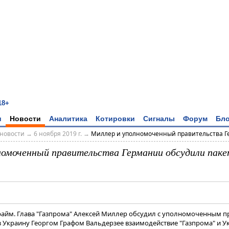
18+
и
Новости
Аналитика
Котировки
Сигналы
Форум
Бло
новости
→
6 ноября 2019 г.
→
Миллер и уполномоченный правительства Ге
номоченный правительства Германии обсудили паке
райм. Глава "Газпрома" Алексей Миллер обсудил с уполномоченным п
з Украину Георгом Графом Вальдерзее взаимодействие "Газпрома" и У