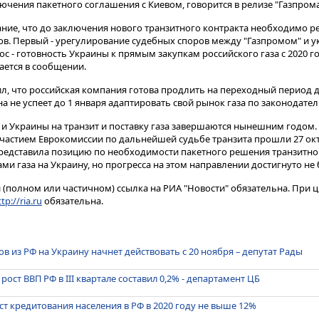
ключения пакетного соглашения с Киевом, говорится в релизе "Газпрома
ние, что до заключения нового транзитного контракта необходимо 
​​​. Первый - урегулирование судебных споров между "Газпромом" и 
ос - готовность Украины к прямым закупкам российского газа с 2020 г
чается в сообщении.
ил, что российская компания готова продлить на переходный период
на не успеет до 1 января адаптировать свой рынок газа по законодател
и Украины на транзит и поставку газа завершаются нынешним годом.
участием Еврокомиссии по дальнейшей судьбе транзита прошли 27 окт
представила позицию по необходимости пакетного решения транзитног
ми газа на Украину, но прогресса на этом направлении достигнуто не
(полном или частичном) ссылка на РИА "Новости" обязательна. При ц
tp://ria.ru
обязательна.
ов из РФ на Украину начнет действовать с 20 ноября – депутат Рады
ст ВВП РФ в III квартале составил 0,2% - департамент ЦБ
ст кредитования населения в РФ в 2020 году не выше 12%