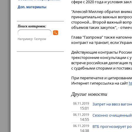
сфере с 2020 года и условия за
Доп. материалы
"Алексей Миллер обратил внима
принципиально важных вопросов
стороной... Второй важный вопр
Поиск котировок:
объемов таких закупок", - отме
Глава "Газпрома" также напомн
Например: Газпром
контракт на транзит, если Украи
Действующие контракты России 
трехсторонние консультации с 
встрече российская делегация 
с судебными спорами и поставка
При перепечатке и цитировании 
Интернет гиперссылка на сайт
ht
Другие новости
06.11.2019
Запрет на ввоз вагон
15:01
06.11.2019
Сезонно очищенный ро
14:55
06.11.2019
ВТБ прогнозирует ро
14:38