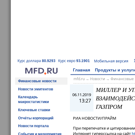
Курс доллара
Курс евро
Мобильная версия
80.9293
93.1901
Главная
Продукты и услуг
mfd.ru
→
Новости
→
Финансовые 
Финансовые новости
МИЛЛЕР И У
Новости эмитентов
06.11.2019
ВЗАИМОДЕЙСТ
Календарь
13:27
макростатистики
ГАЗПРОМ
Ключевые ставки
РИА НОВОСТИ/ПРАЙМ
Отчёты корпораций
Новости портала
При перепечатке и цитировании 
Интернет гиперссылка на сайт
ht
События и мероприятия