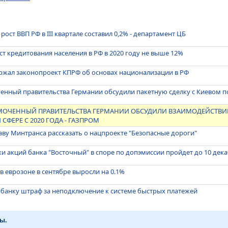
ст ВВП РФ в III квартале составил 0,2% - департамент ЦБ
ст кредитования населения в РФ в 2020 году не выше 12%
ржал законопроект КПРФ об основах национализации в РФ
нный правительства Германии обсудили пакетную сделку с Киевом по
ОЧЕННЫЙ ПРАВИТЕЛЬСТВА ГЕРМАНИИ ОБСУДИЛИ ВЗАИМОДЕЙСТВИЕ
СФЕРЕ С 2020 ГОДА - ГАЗПРОМ
аву Минтранса рассказать о нацпроекте "Безопасные дороги"
ки акций банка "Восточный" в споре по допэмиссии пройдет до 10 дек
 еврозоне в сентябре выросли на 0.1%
рбанку штраф за неподключение к системе быстрых платежей
ы.