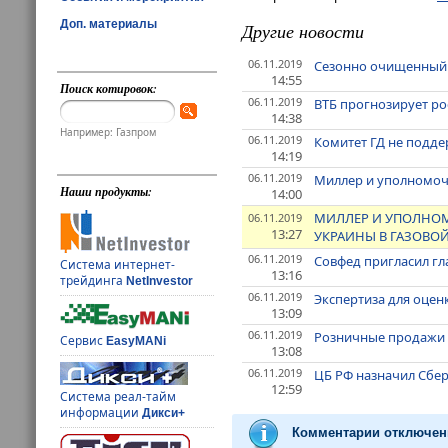
Доп. материалы
Другие новости
06.11.2019
Сезонно очищенный ро
14:55
Поиск котировок:
06.11.2019
ВТБ прогнозирует ро
14:38
Например: Газпром
06.11.2019
Комитет ГД не подде
14:19
06.11.2019
Миллер и уполномоче
Наши продукты:
14:00
МИЛЛЕР И УПОЛНОМ
06.11.2019
13:27
УКРАИНЫ В ГАЗОВОЙ 
06.11.2019
Совфед пригласил гл
Система интернет-
13:16
трейдинга
NetInvestor
06.11.2019
Экспертиза для оцен
13:09
06.11.2019
Розничные продажи в
Сервис
EasyMANi
13:08
06.11.2019
ЦБ РФ назначил Сбе
12:59
Система реал-тайм
информации
Дикси+
Комментарии отключен