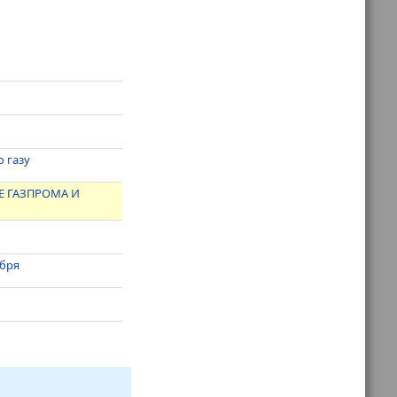
 газу
 ГАЗПРОМА И
абря