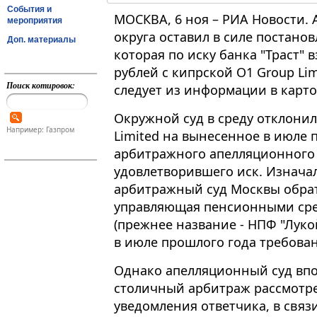
События и
МОСКВА, 6 ноя – РИА Новости.
мероприятия
округа оставил в силе постан
Доп. материалы
которая по иску банка "Траст" 
рублей с кипрской O1 Group Li
Поиск котировок:
следует из информации в карт
Окружной суд в среду отклони
Например: Газпром
Limited на вынесенное в июле 
арбитражного апелляционного 
удовлетворившего иск​​​. Изнача
арбитражный суд Москвы обрат
управляющая пенсионными сре
(прежнее название - НПФ "Луко
в июле прошлого года требова
Однако апелляционный суд впо
столичный арбитраж рассмотре
уведомления ответчика, в связ