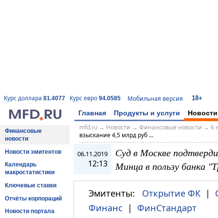
18+
Курс доллара
Курс евро
Мобильная версия
81.4077
94.0585
Главная
Продукты и услуги
Новости
mfd.ru
→
Новости
→
Финансовые новости
→
6 
Финансовые
взыскание 4,5 млрд руб ...
новости
Суд в Москве подтверди
Новости эмитентов
06.11.2019
12:13
Минца в пользу банка "
Календарь
макростатистики
Ключевые ставки
Эмитенты:
Открытие ФК
|
Отчёты корпораций
Финанс
|
ФинСтандарт
Новости портала