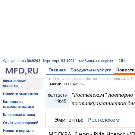
18+
Курс доллара
Курс евро
Мобильная версия
80.9293
93.1901
Главная
Продукты и услуги
Новости
mfd.ru
→
Новости
→
Финансовые новости
→
6 
Финансовые
заявки на тендер ...
новости
"Ростелеком" повторно 
Новости эмитентов
06.11.2019
19:45
поставку планшетов для
Календарь
макростатистики
Ключевые ставки
Эмитенты:
Ростелеком
Отчёты корпораций
Новости портала
МОСКВА, 6 ноя - РИА Новости/П