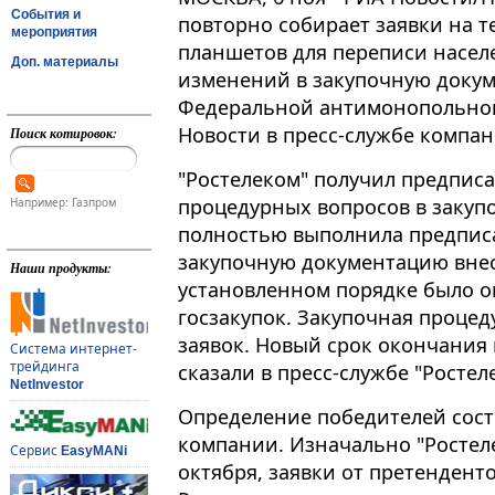
События и
повторно собирает заявки на 
мероприятия
планшетов для переписи населе
Доп. материалы
изменений в закупочную доку
Федеральной антимонопольной
Новости в пресс-службе компан
Поиск котировок:
"Ростелеком" получил предпис
процедурных вопросов в закупо
Например: Газпром
полностью выполнила предпис
закупочную документацию внес
Наши продукты:
установленном порядке было о
госзакупок. Закупочная процед
заявок. Новый срок окончания п
Система интернет-
трейдинга
сказали в пресс-службе "Ростел
NetInvestor
Определение победителей состо
компании. Изначально "Ростел
Сервис
EasyMANi
октября, заявки от претендент