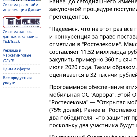
Ранее, до сегодняшнего измене
Система реал-тайм
закупочной процедуре поступи
информации
Дикси+
претендентов.
"Надеемся, что на этот раз все
Система запроса
и конкуренция за право постав
данных теханализа
TickTrack
отметили в "Ростелекоме". Мак
Реклама и
составляет 11,52 миллиарда ру
маркетинговые
закупить примерно 360 тысяч п
услуги
июля 2020 года. Таким образом
Цены и оферта
оценивается в 32 тысячи рубле
Все продукты и
услуги
Программное обеспечение этих
мобильная ОС "Аврора". Этой 
"Ростелекома" — "Открытая мо
(75% долей). Ранее в "Ростелек
два победителя, что защитит п
поскольку два участника будут