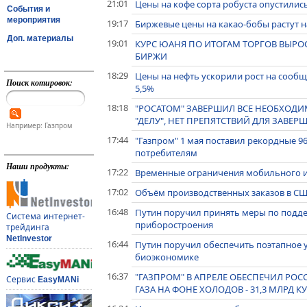
21:01
Цены на кофе сорта робуста опустилис
События и
мероприятия
19:17
Биржевые цены на какао-бобы растут н
Доп. материалы
19:01
КУРС ЮАНЯ ПО ИТОГАМ ТОРГОВ ВЫРОС 
БИРЖИ
18:29
Цены на нефть ускорили рост на сообщ
Поиск котировок:
5,5%
18:18
"РОСАТОМ" ЗАВЕРШИЛ ВСЕ НЕОБХОД
"ДЕЛУ", НЕТ ПРЕПЯТСТВИЙ ДЛЯ ЗАВЕР
Например: Газпром
17:44
"Газпром" 1 мая поставил рекордные 9
потребителям
Наши продукты:
17:22
Временные ограничения мобильного ин
17:02
Объём производственных заказов в США
16:48
Путин поручил принять меры по подде
Система интернет-
приборостроения
трейдинга
NetInvestor
16:44
Путин поручил обеспечить поэтапное 
биоэкономике
16:37
"ГАЗПРОМ" В АПРЕЛЕ ОБЕСПЕЧИЛ РО
Сервис
EasyMANi
ГАЗА НА ФОНЕ ХОЛОДОВ - 31,3 МЛРД 