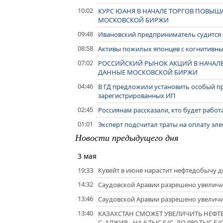
10:02
КУРС ЮАНЯ В НАЧАЛЕ ТОРГОВ ПОВЫШАЕТ
МОСКОВСКОЙ БИРЖИ
09:48
Ивановский предприниматель судится 
08:58
Активы пожилых японцев с когнитивны
07:02
РОССИЙСКИЙ РЫНОК АКЦИЙ В НАЧАЛЕ 
ДАННЫЕ МОСКОВСКОЙ БИРЖИ
04:46
В ГД предложили установить особый п
зарегистрированных ИП
02:45
Россиянам рассказали, кто будет работ
01:01
Эксперт подсчитал траты на оплату эл
Новости предыдущего дня
3 мая
19:33
Кувейт в июне нарастит нефтедобычу до
14:32
Саудовской Аравии разрешено увеличит
13:46
Саудовской Аравии разрешено увеличит
13:40
КАЗАХСТАН СМОЖЕТ УВЕЛИЧИТЬ НЕФТЕД
С, АЛЖИР - НА 6 ТЫС Б/С, ДО 989 ТЫС Б/