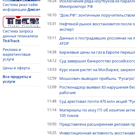
16:24
Исключение ряда ноутбуков из паралл
Система реал-тайм
Минпромторг РФ
информации
Дикси+
16:10
"Дом.РФ": зонтичным поручительством
15:31
Нефтяной рынок восстановится после о
эксперт
Система запроса
данных теханализа
15:11
Данных о пострадавших россиянах на ла
TickTrack
АТОР
Реклама и
14:38
Биржевые цены на газ в Европе перешли 
маркетинговые
услуги
14:12
Суд завершил банкротство российског
Цены и оферта
13:53
Курс юаня растет на Мосбирже, закреп
Все продукты и
12:59
Мошкович выводил прибыль "Русагро"
услуги
12:09
Ростехнадзор выявил 83 нарушения без
рабочие
11:48
Суд арестовал почти 470 млн акций "Р
11:14
Материалы по иску ГП об изъятии акт
105 томов
10:50
Представлена расширенная деловая п
10:25
Инвестиционная активность восстанавл