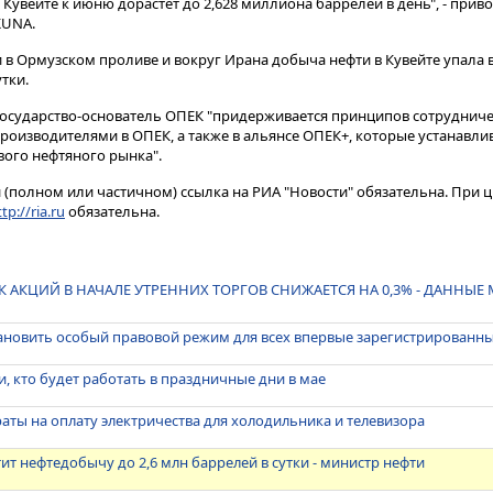
 в Кувейте к июню дорастет до 2,628 миллиона баррелей в день", - при
KUNA.
 в Ормузском проливе и вокруг Ирана добыча нефти в Кувейте упала в а
тки.
 государство-основатель ОПЕК "придерживается принципов сотрудниче
оизводителями в ОПЕК, а также в альянсе ОПЕК+, которые устанавл
ого нефтяного рынка".
(полном или частичном) ссылка на РИА "Новости" обязательна. При ц
tp://ria.ru
обязательна.
 АКЦИЙ В НАЧАЛЕ УТРЕННИХ ТОРГОВ СНИЖАЕТСЯ НА 0,3% - ДАННЫ
тановить особый правовой режим для всех впервые зарегистрированн
и, кто будет работать в праздничные дни в мае
раты на оплату электричества для холодильника и телевизора
ит нефтедобычу до 2,6 млн баррелей в сутки - министр нефти