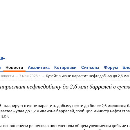
18+
и
Новости
Аналитика
Котировки
Сигналы
Форум
Бло
новости
→
3 мая 2026 г.
→
Кувейт в июне нарастит нефтедобычу до 2,6 млн 
 нарастит нефтедобычу до 2,6 млн баррелей в сутк
ейт планирует в июне нарастить добычу нефти до более 2,6 миллиона б
показатель упал до 1,2 миллиона баррелей, сообщил министр нефти стр
ПЕК+.
 за исполнением решения о постепенном общем увеличении добычи н