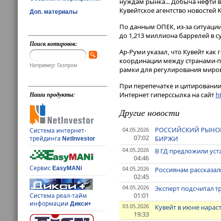
нуждам рынка​​​... Добыча нефти
Кувейтское агентство новостей 
Доп. материалы
По данным ОПЕК, из-за ситуации
до 1,213 миллиона баррелей в су
Поиск котировок:
Ар-Руми указал, что Кувейт как
координации между странами-пр
Например: Газпром
рамки для регулирования миров
При перепечатке и цитировании 
Интернет гиперссылка на сайт
ht
Наши продукты:
Другие новости
РОССИЙСКИЙ РЫНОК
04.05.2026
Система интернет-
07:02
БИРЖИ
трейдинга
NetInvestor
04.05.2026
В ГД предложили ус
04:46
Сервис
04.05.2026
EasyMANi
Россиянам рассказал
02:45
04.05.2026
Эксперт подсчитал т
01:01
Система реал-тайм
информации
Дикси+
03.05.2026
Кувейт в июне нараст
19:33