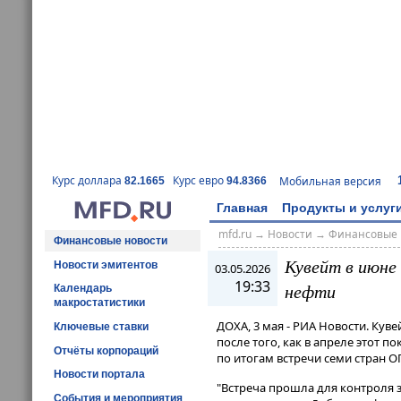
Курс доллара
Курс евро
Мобильная версия
82.1665
94.8366
Главная
Продукты и услуг
mfd.ru
→
Новости
→
Финансовые 
Финансовые новости
Кувейт в июне
Новости эмитентов
03.05.2026
19:33
нефти
Календарь
макростатистики
ДОХА, 3 мая - РИА Новости. Кув
Ключевые ставки
после того, как в апреле этот 
Отчёты корпораций
по итогам встречи семи стран О
Новости портала
"Встреча прошла для контроля
События и мероприятия