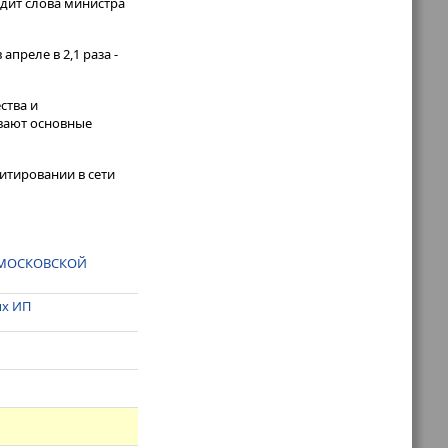
водит слова министра
преле в 2,1 раза -
ства и
ивают основные
итировании в сети
Е МОСКОВСКОЙ
ых ИП