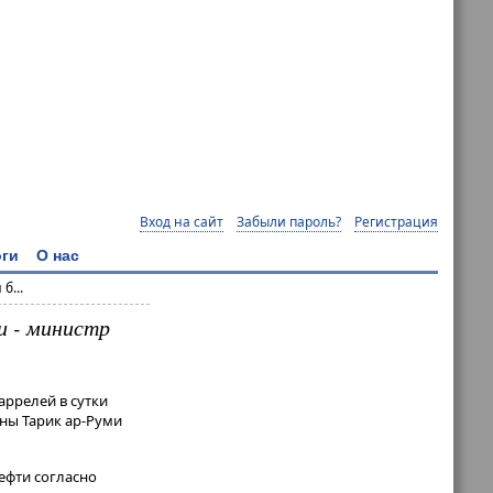
Вход на сайт
Забыли пароль?
Регистрация
ги
О нас
б...
и - министр
аррелей в сутки
аны Тарик ар-Руми
ефти согласно