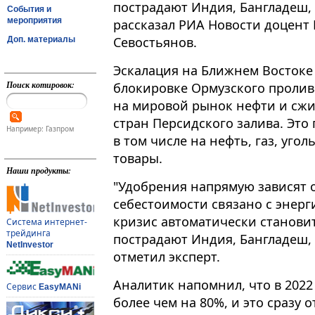
пострадают Индия, Бангладеш,
События и
мероприятия
рассказал РИА Новости доцент РЭ
Севостьянов.
Доп. материалы
Эскалация на Ближнем Востоке
Поиск котировок:
блокировке Ормузского пролив
на мировой рынок нефти и сжи
стран Персидского залива. Это 
Например: Газпром
в том числе на нефть, газ, уго
товары.
Наши продукты:
"Удобрения напрямую зависят от
себестоимости связано с энерг
кризис автоматически становит
Система интернет-
трейдинга
пострадают Индия, Бангладеш, 
NetInvestor
отметил эксперт.
Аналитик напомнил, что в 2022
Сервис
EasyMANi
более чем на 80%, и это сразу 