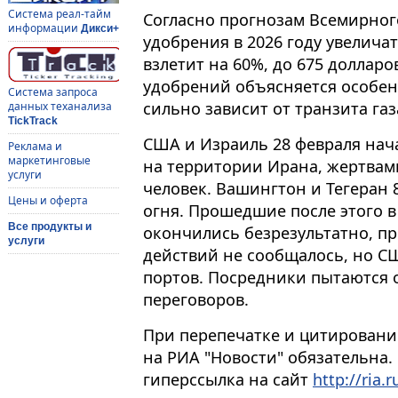
Система реал-тайм
Согласно прогнозам Всемирног
информации
Дикси+
удобрения в 2026 году увелича
взлетит на 60%, до 675 долларо
удобрений объясняется особен
Система запроса
сильно зависит от транзита газ
данных теханализа
TickTrack
США и Израиль 28 февраля нач
Реклама и
маркетинговые
на территории Ирана, жертвами
услуги
человек. Вашингтон и Тегеран
Цены и оферта
огня. Прошедшие после этого 
Все продукты и
окончились безрезультатно, п
услуги
действий не сообщалось, но С
портов. Посредники пытаются 
переговоров.
При перепечатке и цитировани
на РИА "Новости" обязательна.
гиперссылка на сайт
http://ria.r