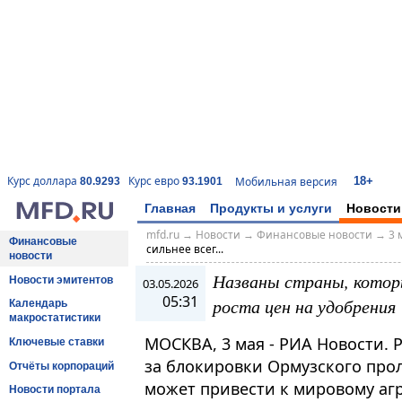
18+
Курс доллара
Курс евро
Мобильная версия
80.9293
93.1901
Главная
Продукты и услуги
Новости
mfd.ru
→
Новости
→
Финансовые новости
→
3 
Финансовые
сильнее всег...
новости
Названы страны, которы
Новости эмитентов
03.05.2026
05:31
роста цен на удобрения
Календарь
макростатистики
МОСКВА, 3 мая - РИА Новости. 
Ключевые ставки
за блокировки Ормузского прол
Отчёты корпораций
может привести к мировому агр
Новости портала