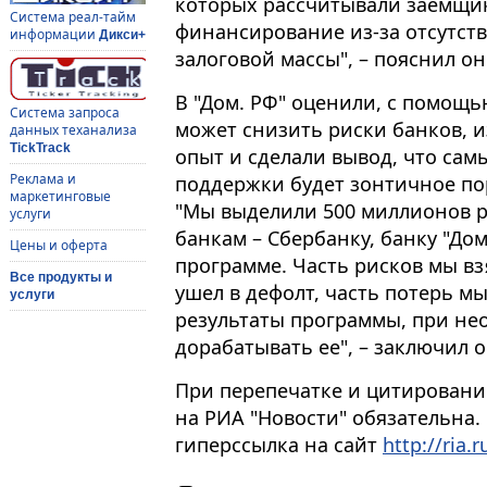
которых рассчитывали заемщик
Система реал-тайм
финансирование из-за отсутст
информации
Дикси+
залоговой массы", – пояснил он
В "Дом. РФ" оценили, с помощ
Система запроса
может снизить риски банков, 
данных теханализа
TickTrack
опыт и сделали вывод, что са
Реклама и
поддержки будет зонтичное по
маркетинговые
"Мы выделили 500 миллионов 
услуги
банкам – Сбербанку, банку "Дом
Цены и оферта
программе. Часть рисков мы вз
Все продукты и
ушел в дефолт, часть потерь м
услуги
результаты программы, при не
дорабатывать ее", – заключил о
При перепечатке и цитировани
на РИА "Новости" обязательна.
гиперссылка на сайт
http://ria.r