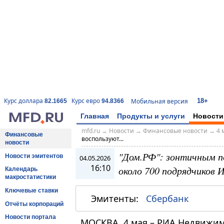
18+
Курс доллара
Курс евро
Мобильная версия
82.1665
94.8366
Главная
Продукты и услуги
Новости
mfd.ru
→
Новости
→
Финансовые новости
→
4 
Финансовые
воспользуют...
новости
"Дом.РФ": зонтичным п
Новости эмитентов
04.05.2026
16:10
около 700 подрядчиков
Календарь
макростатистики
Ключевые ставки
Эмитенты:
Сбербанк
Отчёты корпораций
Новости портала
МОСКВА, 4 мая – РИА Недвижим