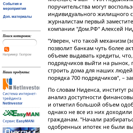
События и
поручительства могут воспольз
мероприятия
индивидуального жилищного ст
Доп. материалы
журналистам первый заместите
компании "Дом.РФ" Алексей Ниден
Поиск котировок:
"Уверен, что такой механизм (з
позволит банкам чуть более ак
объеме выдавать кредиты, что,
Например: Газпром
подрядчиков выйти на рынок, 
строить дома для наших людей.
Наши продукты:
порядка 700 подрядчиков", – за
По словам Ниденса, институт 
Система интернет-
анализ доступности финансовы
трейдинга
и отметил большой объем одоб
NetInvestor
однако не все из них доходили
гражданам. "Начали разбиратьс
Сервис
EasyMANi
одобренных ипотек не были вы