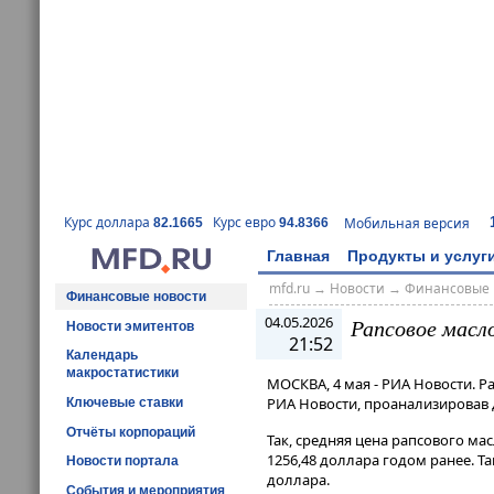
Курс доллара
Курс евро
Мобильная версия
82.1665
94.8366
Главная
Продукты и услуг
mfd.ru
→
Новости
→
Финансовые 
Финансовые новости
04.05.2026
Рапсовое масл
Новости эмитентов
21:52
Календарь
макростатистики
МОСКВА, 4 мая - РИА Новости. Р
РИА Новости, проанализировав 
Ключевые ставки
Отчёты корпораций
Так, средняя цена рапсового мас
1256,48 доллара годом ранее​​​.
Новости портала
доллара.
События и мероприятия