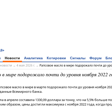
18+
и
Новости
Аналитика
Котировки
Сигналы
Форум
Бло
новости
→
4 мая 2026 г.
→
Рапсовое масло в мире подорожало почти до уров
о в мире подорожало почти до уровня ноября 2022 г
апсовое масло в мире в марте подорожало почти до уровня ноября 202
данные Всемирного банка.
ла в апреле составила 1330,09 доллара за тонну, что на 5,5% больше п
 Таким образом, цены достигли максимума с ноября 2022 года, когда про