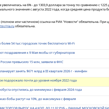
увеличилась на 6% - до 1303,9 доллара за тонну по сравнению с 1225
ального значения с августа 2022 года, когда средняя цена продукта б
(полном или частичном) ссылка на РИА "Новости" обязательна. При ц
tp://ria.ru
обязательна.
более 54 тыс городских точек бесплатного Wi-Fi
т поздравления к 9 Мая якобы от губернаторов
 России превысило 15 млн, заявили в ФНС
анирует занять $671 млрд в III квартале 2026 г - минфин
ре подорожало почти до уровня ноября 2022 года
робуста опустились до минимума с февраля 2024 года
као-бобы растут на 10%, до максимума с февраля
АМ ТОРГОВ ВЫРОС НА 4 КОП, ДО 11,02 РУБ – ДАННЫЕ МОСКОВСКОЙ 