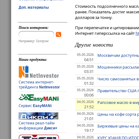
Стоимость подсолнечного масла 
Доп. материалы
ранее. Показатель достиг максим
долларов за тонну.
Поиск котировок:
При перепечатке и цитировании 
Интернет гиперссылка на сайт
ht
Например: Газпром
Другие новости
05.05.2026
Москвичам доступны 
04:51
Наши продукты:
05.05.2026
Мошенники рассылаю
03:31
05.05.2026
Число самозанятых в
Система интернет-
01:32
трейдинга
NetInvestor
05.05.2026
Правительство США пл
00:06
04.05.2026
Рапсовое масло в ми
Сервис
EasyMANi
21:52
04.05.2026
Цены на кофе сорта 
21:01
Система реал-тайм
04.05.2026
Биржевые цены на ка
информации
Дикси+
19:17
04.05.2026
КУРС ЮАНЯ ПО ИТОГ