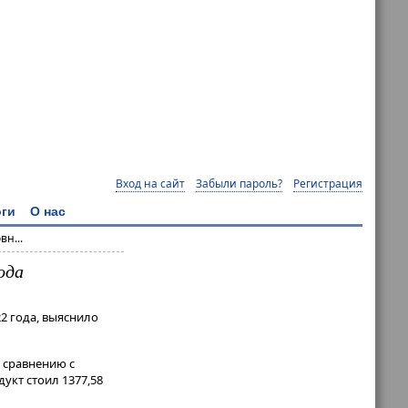
Вход на сайт
Забыли пароль?
Регистрация
ги
О нас
н...
ода
2 года, выяснило
о сравнению с
дукт стоил 1377,58