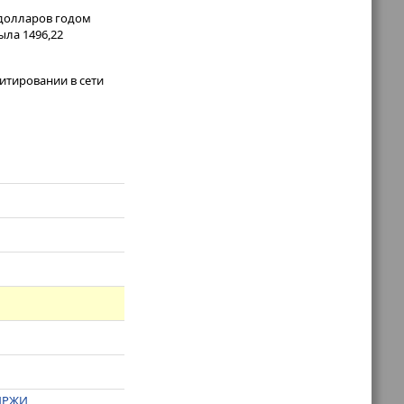
 долларов годом
ыла 1496,22
итировании в сети
БИРЖИ