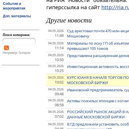
на РИА "Новости" обязательна.
События и
гиперссылка на сайт
http://ria.r
мероприятия
Доп. материалы
Другие новости
Суд арестовал почти 470 млн акци
04.05.2026
Поиск котировок:
11:48
Мошковичу
Материалы по иску ГП об изъяти
04.05.2026
11:14
превышают 105 томов
Например: Газпром
04.05.2026
Представлена расширенная дело
10:50
04.05.2026
Инвестиционная активность восст
10:25
КУРС ЮАНЯ В НАЧАЛЕ ТОРГОВ ПОВ
04.05.2026
10:02
МОСКОВСКОЙ БИРЖИ
04.05.2026
Ивановский предприниматель суд
09:48
04.05.2026
Активы пожилых японцев с когни
08:58
РОССИЙСКИЙ РЫНОК АКЦИЙ В НА
04.05.2026
07:02
ДАННЫЕ МОСКОВСКОЙ БИРЖИ
В ГД предложили установить осо
04.05.2026
04:46