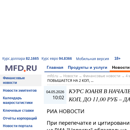
18+
Курс доллара
Курс евро
Мобильная версия
82.1665
94.8366
Главная
Продукты и услуги
Новости
mfd.ru
→
Новости
→
Финансовые новости
→
4 
Финансовые
ПОВЫШАЕТСЯ НА 2 КОП, ...
новости
КУРС ЮАНЯ В НАЧАЛ
Новости эмитентов
04.05.2026
10:02
КОП, ДО 11,00 РУБ 
Календарь
макростатистики
РИА НОВОСТИ
Ключевые ставки
Отчёты корпораций
При перепечатке и цитировани
Новости портала