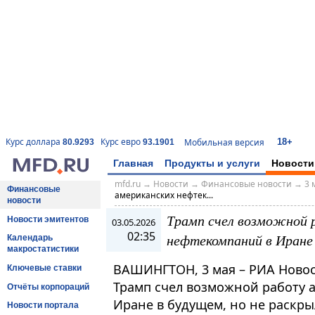
18+
Курс доллара
Курс евро
Мобильная версия
80.9293
93.1901
Главная
Продукты и услуги
Новости
mfd.ru
→
Новости
→
Финансовые новости
→
3 
Финансовые
американских нефтек...
новости
Трамп счел возможной 
Новости эмитентов
03.05.2026
02:35
нефтекомпаний в Иране
Календарь
макростатистики
ВАШИНГТОН, 3 мая – РИА Ново
Ключевые ставки
Трамп счел возможной работу 
Отчёты корпораций
Иране в будущем, но не раскры
Новости портала