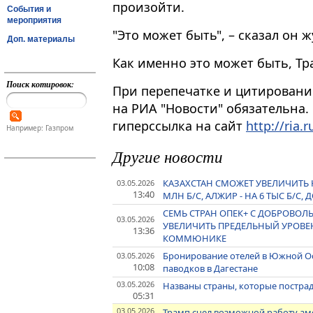
произойти.
События и
мероприятия
"Это может быть", – сказал он ж
Доп. материалы
Как именно это может быть, Тр
Поиск котировок:
При перепечатке и цитировани
на РИА "Новости" обязательна.
гиперссылка на сайт
http://ria.r
Например: Газпром
Другие новости
КАЗАХСТАН СМОЖЕТ УВЕЛИЧИТЬ Н
03.05.2026
13:40
МЛН Б/С, АЛЖИР - НА 6 ТЫС Б/С, Д
СЕМЬ СТРАН ОПЕК+ С ДОБРОВ
03.05.2026
УВЕЛИЧИТЬ ПРЕДЕЛЬНЫЙ УРОВЕНЬ
13:36
КОММЮНИКЕ
Бронирование отелей в Южной Осе
03.05.2026
10:08
паводков в Дагестане
03.05.2026
Названы страны, которые пострад
05:31
03.05.2026
Трамп счел возможной работу ам