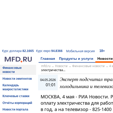
18+
Курс доллара
Курс евро
Мобильная версия
82.1665
94.8366
Главная
Продукты и услуги
Новости
mfd.ru
→
Новости
→
Финансовые новости
→
4 
Финансовые
электричества...
новости
Эксперт подсчитал тра
Новости эмитентов
04.05.2026
01:01
холодильника и телевиз
Календарь
макростатистики
МОСКВА, 4 мая - РИА Новости. 
Ключевые ставки
оплату электричества для рабо
Отчёты корпораций
в год, а на телевизор - 825-140
Новости портала