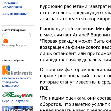
События и
Курс юаня расчетами "завтра" на
мероприятия
относительно предыдущего закр
Доп. материалы
дня юань торгуется в коридоре 
Рынок ждет объявления Минфи
Поиск котировок:
в мае, считает Андрей Зацепин
"Первая реакция может быть си
Например: Газпром
возвращение финансового вед
лишь остановит или притормози
приведет к началу девальвации"
Наши продукты:
Основным фактором для динам
параметров операций с валюто
Система интернет-
которые станут известны в сред
трейдинга
NetInvestor
ПСБ.
"По нашим оценкам, они соста
Сервис
EasyMANi
оборотов, что заметно усилит с
нивелировать навес предложен