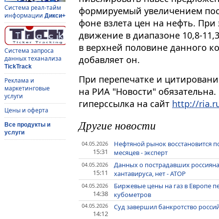
Система реал-тайм
формируемый увеличением пос
информации
Дикси+
фоне взлета цен на нефть. При
движение в диапазоне 10,8-11,
в верхней половине данного ко
Система запроса
добавляет он.
данных теханализа
TickTrack
При перепечатке и цитировани
Реклама и
маркетинговые
на РИА "Новости" обязательна.
услуги
гиперссылка на сайт
http://ria.r
Цены и оферта
Другие новости
Все продукты и
услуги
Нефтяной рынок восстановится по
04.05.2026
15:31
месяцев - эксперт
Данных о пострадавших россияна
04.05.2026
15:11
хантавируса, нет - АТОР
Биржевые цены на газ в Европе пер
04.05.2026
14:38
кубометров
04.05.2026
Суд завершил банкротство росси
14:12