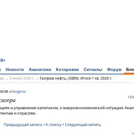
18+
и
Новости
Аналитика
Котировки
Сигналы
Форум
Бло
ера
→
3 июня 2026 г.
→
Газпром нефть, (SIBN). Итоги 1 кв. 2026 г.
теля
arsagera
109
сагера
ициях и управлении капиталом, о макроэкономической ситуации. Анал
ентам и отраслям.
Предыдущая запись
•
К списку
•
Следующая запись