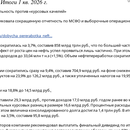
0
Итоги 1 кв. 2026 г.
льность против «курсовых качелей»
иковала сокращенную отчетность по МСФО и выборочные операцион
ru/dobycha_pererabotka_neft...
кратилась на 3,7%, составив 858 млрд трлн руб., что по большей час
фект от роста цен на нефть успел проявиться лишь частично. При это
дородов до 33,04 млн т н.э (+1,5%). Объем нефтепереработки сократил
сократились сразу на 9,4%, составив 704,9 млрд руб. на фоне снижен
тов на 23,9% до 126,2 млрд руб., а также уплаченных налогов на 19,95
 на 18,8% до 14,5 млрд руб.,
авили 29,3 млрд руб., против доходов 17,0 млрд руб. годом ранее во
ьных курсовых разниц в размере 16,6 млрд руб. Процентные расходы 
и этом величина консолидированного долга достигла 1,4 трлн руб. В ит
а 3,5%, составив 95,8 млрд руб.
екторов компании рекомендовал выплатить финальный дивиденд по и