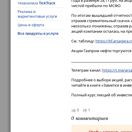
года в размере 28,11 руб. на а
теханализа
TickTrack
чистой прибыли по МСФО
Реклама и
По итогам вышедшей отчетности
маркетинговые услуги
отразив стремительный скачок 
Цены и оферта
несколько понижены, отразив р
акций компании осталась на пр
Все продукты и услуги
См. таблицу:
https://bf.arsagera.
Акции Газпром нефти торгуются 
__________________________________
Телеграм канал:
https://t.me/ar
Подробнее о выборе акций, ра
читайте в книге «Заметки в инв
Полный курс лекций об инвести
0
1
0 комментариев