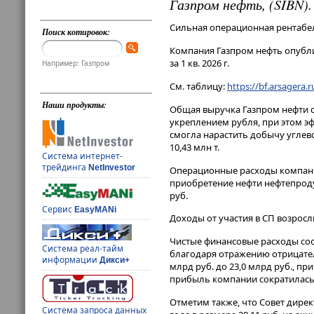
Газпром нефть, (SIBN). 
Сильная операционная рентабе
Поиск котировок:
Компания Газпром нефть опубл
за 1 кв. 2026 г.
Например: Газпром
См. таблицу:
https://bf.arsagera.
Наши продукты:
Общая выручка Газпром нефти со
укреплением рубля, при этом эф
смогла нарастить добычу углево
10,43 млн т.
Система интернет-
трейдинга
NetInvestor
Операционные расходы компании 
приобретение нефти нефтепродук
руб.
Сервис
EasyMANi
Доходы от участия в СП возросли
Чистые финансовые расходы сост
Система реал-тайм
благодаря отражению отрицател
информации
Дикси+
млрд руб. до 23,0 млрд руб., пр
прибыль компании сократилась н
Отметим также, что Совет дир
Система запроса данных