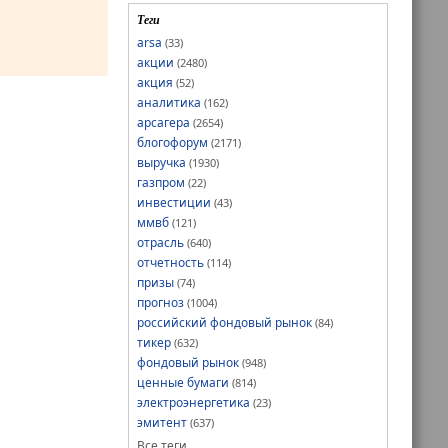
Теги
arsa
(33)
акции
(2480)
акция
(52)
аналитика
(162)
арсагера
(2654)
блогофорум
(2171)
выручка
(1930)
газпром
(22)
инвестиции
(43)
ммвб
(121)
отрасль
(640)
отчетность
(114)
призы
(74)
прогноз
(1004)
российский фондовый рынок
(84)
тикер
(632)
фондовый рынок
(948)
ценные бумаги
(814)
электроэнергетика
(23)
эмитент
(637)
Все теги