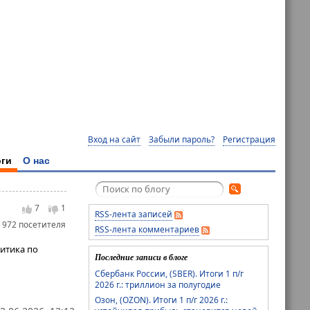
Вход на сайт
Забыли пароль?
Регистрация
ги
О нас
7
1
RSS-лента записей
 972 посетителя
RSS-лента комментариев
итика по
Последние записи в блоге
Сбербанк России, (SBER). Итоги 1 п/г
2026 г.: триллион за полугодие
Озон, (OZON). Итоги 1 п/г 2026 г.: