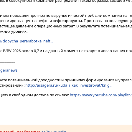
кцию. В совокупности компания распределит таким образом, свыше 87%
 мы повысили прогноз по выручке и чистой прибыли компании на те
цен мировых цен на нефть и нефтепродукты. Прогнозы на последующ
астущее давление операционных затрат. В результате потенциальная
ежних уровнях.
ru/dobycha_pererabotka_neft...
с P/BV 2026 около 0,7 и на данный момент не входят в число наших пр
_________
sageranews
счете потенциальной доходности и принципах формирования и управ
естировании»:
http://arsagera.ru/kuda_i_kak_investirovat/knig...
циях в свободном доступе по ссылке:
https://www.youtube.com/playlist?l