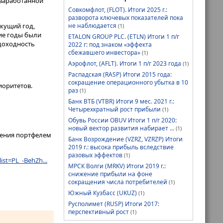
 заработанной
Совкомфлот, (FLOT). Итоги 2025 г.:
разворота ключевых показателей пока
не наблюдается
кущий год,
(1)
ие годы были
ETALON GROUP PLC. (ETLN) Итоги 1 п/г
 доходность
2022 г: под знаком «эффекта
сбежавшего инвестора»
(1)
Аэрофлот, (AFLT). Итоги 1 п/г 2023 года
(1)
Распадская (RASP) Итоги 2015 года:
сокращение операционного убытка в 10
иоритетов.
раз
(1)
Банк ВТБ (VTBR) Итоги 9 мес. 2021 г.:
Четырехкратный рост прибыли
(1)
Обувь России OBUV Итоги 1 п/г 2020:
новый вектор развития набирает ...
(1)
ления портфелем
Банк Возрождение (VZRZ, VZRZP) Итоги
2019 г.: высока прибыль вследствие
разовых эффектов
(1)
ist=PL_-BehZh...
МРСК Волги (MRKV) Итоги 2019 г.:
снижение прибыли на фоне
сокращения числа потребителей
(1)
Южный Кузбасс (UKUZ)
(1)
Русполимет (RUSP) Итоги 2017:
перспективный рост
(1)