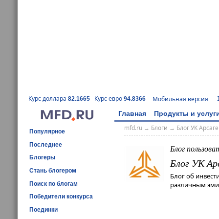
Курс доллара
Курс евро
Мобильная версия
82.1665
94.8366
Главная
Продукты и услуг
mfd.ru
→
Блоги
→
Блог УК Арсаг
Популярное
Последнее
Блог пользова
Блогеры
Блог УК Ар
Стань блогером
Блог об инвест
Поиск по блогам
различным эмит
Победители конкурса
Поединки