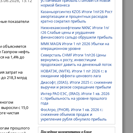
3.06.2026, 13:12
устойчивая прибыль становится новой
нормой бизнеса
Казаньоргсинтез KZOS Итоги 1п/г26 Рост
амортизации и процентных расходов
ные показатели
кратно сократил прибыль
Нижнекамскнефтехим NKNC Итоги 1п/
г26 Слабые цены и ухудшение
финансового сальдо обрушили прибыль
ММК MAGN Итоги 1 п/г 2026 Убытки на
ти объясняется
операционном уровне
м Газпром нефть
Северсталь CHMF Итоги 1п/г26 Цены
ся на 1,4% до
вернулись к росту, инвестиции
продолжают давить на денежный поток
НОВАТЭК, (NVTK). Итоги 1 п/г 2026 г.: в
ия затрат на
ожидании эффекта ценового лага
 до 218,3 млрд
Диасофт, (DIAS). Итоги 2025 г.: снижение
выручки и резкое сокращение прибыли
Интер РАО ЕЭС, (IRAO). Итоги 1 кв. 2026
г.: прибыльность на уровне прошлого
 многом
года
выросли с 15,0
ФосАгро, (PHOR). Итоги 1 кв. 2026 г.:
оге чистая
снижение объемов продаж и
укрепление рубля обнулило прибыль
тогам прошлого
Последние комментарии в блоге