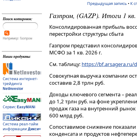
Предыдущая запись
•
К с
Газпром, (GAZP). Итоги 1 кв. 
Поиск котировок:
Консолидированная прибыль восс
перестройки структуры сбыта
Например: Газпром
Газпром представил консолидиро
МСФО за 1 кв. 2026 г.
Наши продукты:
См. таблицу:
https://bf.arsagera.ru/
Совокупная выручка компании ост
Система интернет-
составив 2,8 трлн руб.
трейдинга
NetInvestor
Доходы ключевого сегмента – реал
до 1,2 трлн руб. на фоне укреплени
Сервис
продаж газа на внутренний рынок 
EasyMANi
600 млрд руб.
Система реал-тайм
Сопоставимое снижение показали 
информации
Дикси+
конденсата и продуктов нефтепере