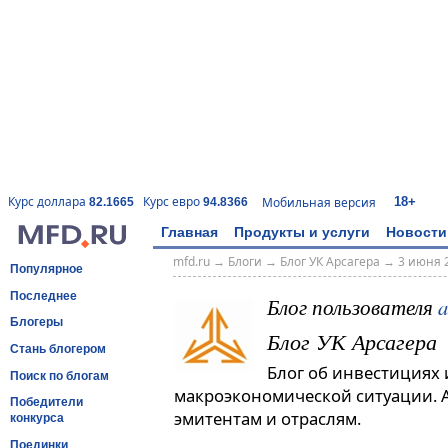
18+
Курс доллара
Курс евро
Мобильная версия
82.1665
94.8366
Главная
Продукты и услуги
Новости
mfd.ru
→
Блоги
→
Блог УК Арсагера
→
3 июня 2
Популярное
Последнее
Блог пользователя
a
Блогеры
Блог УК Арсагера
Стань блогером
Блог об инвестициях 
Поиск по блогам
макроэкономической ситуации. 
Победители
эмитентам и отраслям.
конкурса
Поединки