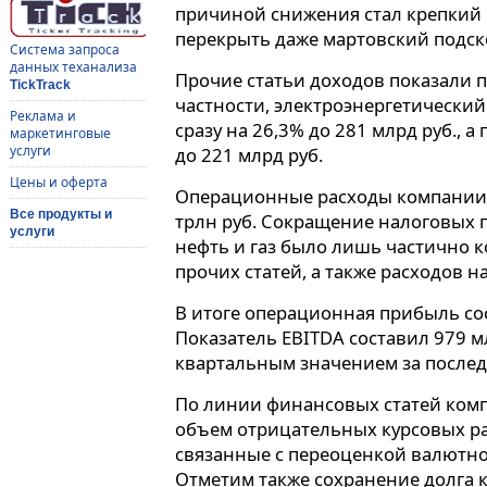
причиной снижения стал крепкий р
перекрыть даже мартовский подск
Система запроса
данных теханализа
Прочие статьи доходов показали 
TickTrack
частности, электроэнергетический
Реклама и
сразу на 26,3% до 281 млрд руб., а
маркетинговые
услуги
до 221 млрд руб.
Цены и оферта
Операционные расходы компании с
Все продукты и
трлн руб. Сокращение налоговых 
услуги
нефть и газ было лишь частично
прочих статей, а также расходов на
В итоге операционная прибыль сос
Показатель EBITDA составил 979 м
квартальным значением за послед
По линии финансовых статей ком
объем отрицательных курсовых раз
связанные с переоценкой валютной
Отметим также сохранение долга к