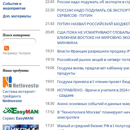
22:43
России надо подумать об экспорте в с
События и
мероприятия
22:20
РОССИИ НАДО ПОДУМАТЬ ОБ ЭКСПОРТ
СЕРВИСОВ - ПУТИН
Доп. материалы
21:43
ПУТИН НАЗВАЛ РОССИЙСКИЙ БЮДЖЕ
20:45
США ПОКА НЕ УСМАТРИВАЮТ ГЛОБАЛ
Поиск котировок:
БЛИЖНЕМ ВОСТОКЕ НА МИРОВУЮ ЭКОН
МИНФИНА
19:31
Власти Франции разрешили продажу iP
Например: Газпром
19:16
Российский рынок акций в четверг пот
19:06
Госдума вновь предлагает кабмину ра
Наши продукты:
продукты
19:01
Госдума приняла в I чтении проект бю
18:38
ИСПРАВЛЕНО - Врачи и учителя в 2024 
Система интернет-
- Шадаев
трейдинга
NetInvestor
18:30
Анонс основных событий и данных макр
17:52
В "Технополисе Москва" планируют на
электротяге
Сервис
EasyMANi
17:31
Малый и средний бизнес РФ в I полуго