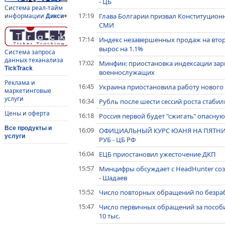
- ЦБ
Система реал-тайм
17:19
Глава Болгарии призвал Конституционн
информации
Дикси+
СМИ
17:14
Индекс незавершенных продаж на вто
вырос на 1.1%
Система запроса
данных теханализа
17:02
Минфин: приостановка индексации зар
TickTrack
военнослужащих
Реклама и
16:45
Украина приостановила работу нового
маркетинговые
услуги
16:34
Рубль после шести сессий роста стабил
Цены и оферта
16:18
Россия первой будет "сжигать" опасную
Все продукты и
16:09
ОФИЦИАЛЬНЫЙ КУРС ЮАНЯ НА ПЯТНИЦУ - 
услуги
РУБ - ЦБ РФ
16:04
ЕЦБ приостановил ужесточение ДКП
15:57
Минцифры обсуждает с HeadHunter соз
- Шадаев
15:52
Число повторных обращений по безраб
15:47
Число первичных обращений за пособи
10 тыс.