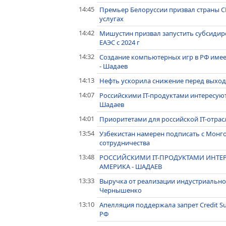
14:45
Премьер Белоруссии призвал страны СН
услугах
14:42
Мишустин призвал запустить субсиди
ЕАЭС с 2024 г
14:32
Создание компьютерных игр в РФ имее
- Шадаев
14:13
Нефть ускорила снижение перед выход
14:07
Российскими IT-продуктами интересуют
Шадаев
14:01
Приоритетами для российской IT-отрас
13:54
Узбекистан намерен подписать с Монг
сотрудничества
13:48
РОССИЙСКИМИ IT-ПРОДУКТАМИ ИНТЕР
АМЕРИКА - ШАДАЕВ
13:33
Выручка от реализации индустриального
Чернышенко
13:10
Апелляция поддержала запрет Credit Su
РФ