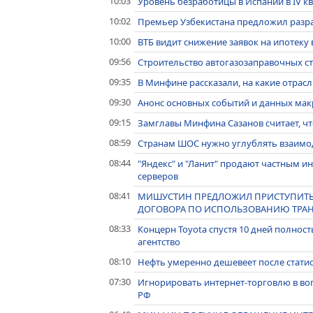
10:03
Уровень безработицы в Испании в IV к
10:02
Премьер Узбекистана предложил разра
10:00
ВТБ видит снижение заявок на ипотеку 
09:56
Строительство автогазозаправочных ст
09:35
В Минфине рассказали, на какие отра
09:30
Анонс основных событий и данных макр
09:15
Замглавы Минфина Сазанов считает, чт
08:59
Странам ШОС нужно углублять взаимод
08:44
"Яндекс" и "Ланит" продают частным и
серверов
08:41
МИШУСТИН ПРЕДЛОЖИЛ ПРИСТУПИТЬ 
ДОГОВОРА ПО ИСПОЛЬЗОВАНИЮ ТРАН
08:33
Концерн Toyota спустя 10 дней полност
агентство
08:10
Нефть умеренно дешевеет после статис
07:30
Игнорировать интернет-торговлю в во
РФ