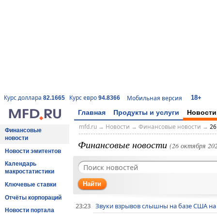
18+
Курс доллара
Курс евро
Мобильная версия
82.1665
94.8366
Главная
Продукты и услуги
Новости
mfd.ru
→
Новости
→
Финансовые новости
→
26
Финансовые
новости
Финансовые новости
(26 октября 202
Новости эмитентов
Календарь
макростатистики
Найти
Ключевые ставки
Отчёты корпораций
23:23
Звуки взрывов слышны на базе США на 
Новости портала