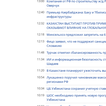
13:00
Компания от РФ по строительству ж/д Р
Оверчук
12:40
Премьер Азербайджана: Баку и Тбилис
инфраструктуры
12:32
КАЗАХСТАН ВЫСТУПАЕТ ПРОТИВ ПРИ
ОКАЗЫВАЮТ ВЛИЯНИЕ НА ГЛОБАЛЬНУЮ
12:18
Минсельхоз предложил запретить на 6
12:13
Фицо заявил, что не поддержит санкции
Словакию
11:48
Турчак отметил сбалансированность п
11:34
ИИ и информационная безопасность ста
Шадаев
11:20
В Казахстане планируют ужесточить в
10:54
Лукашенко поручил чиновникам макси
регионами РФ
10:34
ЦБ Узбекистана сохранил учетную став
10:19
ШОС необходимо принять новую прогр
Узбекистана