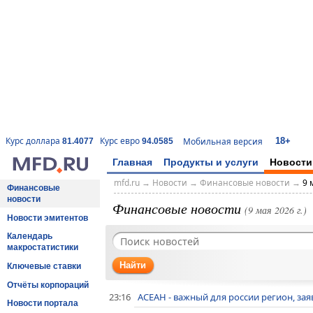
18+
Курс доллара
Курс евро
Мобильная версия
81.4077
94.0585
Главная
Продукты и услуги
Новости
mfd.ru
→
Новости
→
Финансовые новости
→
9 
Финансовые
новости
Финансовые новости
(9 мая 2026 г.)
Новости эмитентов
Календарь
макростатистики
Найти
Ключевые ставки
Отчёты корпораций
23:16
АСЕАН - важный для россии регион, за
Новости портала