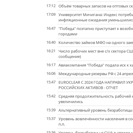
17:12
Объём товарных запасов на оптовых ск
17:09
Университет Мичигана: Индекс потреби
инфляционные ожидания уменьшилис
16:47
"Победа" поэтапно приступает к возо
городами
16:40
Количество займов МФО на одного зае
16:21
Число рабочих мест вне с/х сектора СШ
сообщение)
16:17
Авиакомпания "Победа" подала иск к к
16:06
Международные резервы РФ с 24 апреля 
15:47
EUROCLEAR С 2024 ГОДА НАПРАВИЛ УК
РОССИЙСКИХ АКТИВОВ - ОТЧЕТ
15:42
Средняя продолжительность рабочей н
увеличились
15:39
Альтернативный уровень безработицы в 
15:37
Уровень вовлечённости населения в сос
п.п.
15:36
Уровень безработицы в США в апреле 