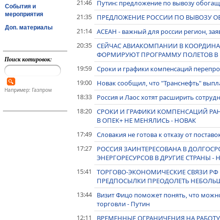
21:46
Путин: предложение по вывозу обогаще
События и
мероприятия
21:35
ПРЕДЛОЖЕНИЕ РОССИИ ПО ВЫВОЗУ ОБ
Доп. материалы
21:14
АСЕАН - важный для россии регион, за
20:35
СЕЙЧАС АВИАКОМПАНИИ В КООРДИНА
ФОРМИРУЮТ ПРОГРАММУ ПОЛЕТОВ В Ю
Поиск котировок:
19:59
Сроки и графики компенсаций перепрои
19:00
Новак сообщил, что "Транснефть" выпл
Например: Газпром
18:33
Россия и Лаос хотят расширить сотрудн
18:20
СРОКИ И ГРАФИКИ КОМПЕНСАЦИЙ РА
В ОПЕК+ НЕ МЕНЯЛИСЬ - НОВАК
17:49
Словакия не готова к отказу от постав
17:27
РОССИЯ ЗАИНТЕРЕСОВАНА В ДОЛГОСР
ЭНЕРГОРЕСУРСОВ В ДРУГИЕ СТРАНЫ - 
15:41
ТОРГОВО-ЭКОНОМИЧЕСКИЕ СВЯЗИ РФ 
ПРЕДПОСЫЛКИ ПРЕОДОЛЕТЬ НЕБОЛЬШ
13:44
Визит Фицо поможет понять, что можн
торговли - Путин
12:11
ВРЕМЕННЫЕ ОГРАНИЧЕНИЯ НА РАБОТУ