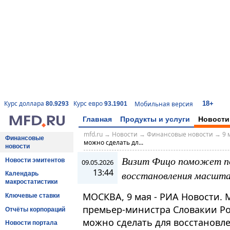
18+
Курс доллара
Курс евро
Мобильная версия
80.9293
93.1901
Главная
Продукты и услуги
Новости
mfd.ru
→
Новости
→
Финансовые новости
→
9 
Финансовые
можно сделать дл...
новости
Визит Фицо поможет по
Новости эмитентов
09.05.2026
13:44
восстановления масшта
Календарь
макростатистики
МОСКВА, 9 мая - РИА Новости. М
Ключевые ставки
премьер-министра Словакии Ро
Отчёты корпораций
можно сделать для восстановл
Новости портала