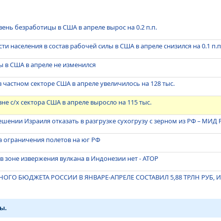
ень безработицы в США в апреле вырос на 0.2 п.п.
и населения в состав рабочей силы в США в апреле снизился на 0.1 п.п
 в США в апреле не изменился
в частном секторе США в апреле увеличилось на 128 тыс.
не с/х сектора США в апреле выросло на 115 тыс.
ешении Израиля отказать в разгрузке сухогрузу с зерном из РФ – МИД 
 ограничения полетов на юг РФ
 в зоне извержения вулкана в Индонезии нет - АТОР
ГО БЮДЖЕТА РОССИИ В ЯНВАРЕ-АПРЕЛЕ СОСТАВИЛ 5,88 ТРЛН РУБ, ИЛ
ы.