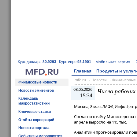
Курс доллара
Курс евро
Мобильная версия
80.9293
93.1901
Главная
Продукты и услуг
mfd.ru
→
Новости
→
Финансовые 
Финансовые новости
08.05.2026
Число рабочих
Новости эмитентов
15:34
Календарь
макростатистики
Москва, 8 мая. /МФД-ИнфоЦентр
Ключевые ставки
Согласно отчёту Министерства т
Отчёты корпораций
апреле выросло на 115 тыс.
Новости портала
Аналитики прогнозировали повы
События и мероприятия