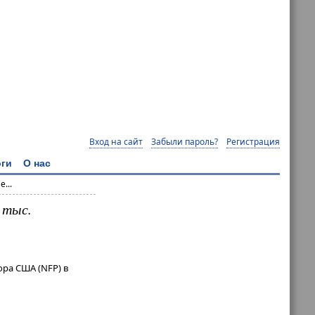
Вход на сайт
Забыли пароль?
Регистрация
ги
О нас
...
 тыс.
ора США (NFP) в