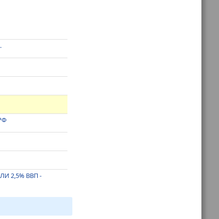
.
РФ
И 2,5% ВВП -