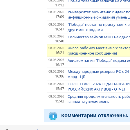
08.05.2026
Объём товарных запасов на оптов
17:12
Университет Мичигана: Индекс по
08.05.2026
17:09
инфляционные ожидания умень
"Победа" поэтапно приступает к
08.05.2026
16:47
другими городами
08.05.2026
Количество займов МФО на одног
16:40
Число рабочих мест вне с/х секто
08.05.2026
16:21
(расширенное сообщение)
08.05.2026
Авиакомпания "Победа" подала ис
16:17
Международные резервы РФ с 24 ап
08.05.2026
16:06
млрд - ЦБ
EUROCLEAR С 2024 ГОДА НАПРАВ
08.05.2026
15:47
РОССИЙСКИХ АКТИВОВ - ОТЧЕТ
Средняя продолжительность рабо
08.05.2026
15:42
зарплаты увеличились
Комментарии отключены.