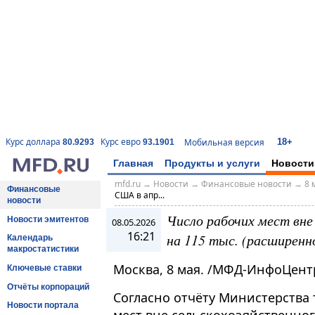
18+
Курс доллара
Курс евро
Мобильная версия
80.9293
93.1901
Главная
Продукты и услуги
Новости
mfd.ru
→
Новости
→
Финансовые новости
→
8 
Финансовые
США в апр...
новости
Число рабочих мест вне
Новости эмитентов
08.05.2026
16:21
на 115 тыс. (расширенн
Календарь
макростатистики
Москва, 8 мая. /МФД-ИнфоЦент
Ключевые ставки
Отчёты корпораций
Согласно отчёту Министерства
Новости портала