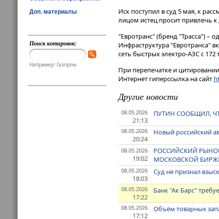
Иск поступил в суд 5 мая, к рас
Доп. материалы
лицом истец просит привлечь к
"Евротранс" (бренд "Трасса") –
Поиск котировок:
Инфраструктура "Евротранса" вкл
сеть быстрых электро-АЗС с 17
Например: Газпром
При перепечатке и цитировании 
Интернет гиперссылка на сайт
ht
Другие новости
08.05.2026
ПУТИН СООБЩИЛ, Ч
21:13
08.05.2026
Новый российский ав
20:24
РОССИЙСКИЙ РЫНОК 
08.05.2026
19:02
МОСКОВСКОЙ БИРЖ
08.05.2026
Суд не признал взыск
18:03
08.05.2026
Банк "Ак Барс" требуе
17:22
08.05.2026
Объём товарных запа
17:12