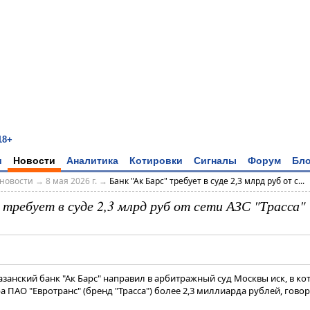
18+
и
Новости
Аналитика
Котировки
Сигналы
Форум
Бло
новости
→
8 мая 2026 г.
→
Банк "Ак Барс" требует в суде 2,3 млрд руб от с...
 требует в суде 2,3 млрд руб от сети АЗС "Трасса"
азанский банк "Ак Барс" направил в арбитражный суд Москвы иск, в к
а ПАО "Евротранс" (бренд "Трасса") более 2,3 миллиарда рублей, говор