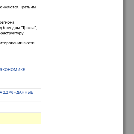
уточняются. Третьим
региона.
д брендом "Трасса",
раструктуру.
итировании в сети
Й ЭКОНОМИКЕ
 2,27% - ДАННЫЕ