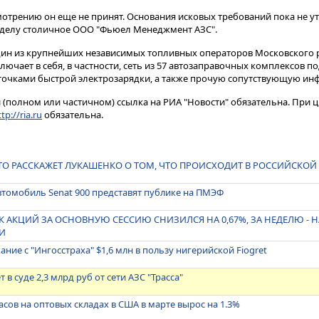
смотрению он еще не принят​​​. Основания исковых требований пока не 
 делу столичное ООО "Фьюел Менеджмент АЗС".
 один из крупнейших независимых топливных операторов Московского 
ючает в себя, в частности, сеть из 57 автозаправочных комплексов по
2 точками быстрой электрозарядки, а также прочую сопутствующую инф
(полном или частичном) ссылка на РИА "Новости" обязательна. При ц
tp://ria.ru
обязательна.
ТО РАССКАЖЕТ ЛУКАШЕНКО О ТОМ, ЧТО ПРОИСХОДИТ В РОССИЙСКО
томобиль Senat 900 представят публике на ПМЭФ
АКЦИЙ ЗА ОСНОВНУЮ СЕССИЮ СНИЗИЛСЯ НА 0,67%, ЗА НЕДЕЛЮ - НА
И
ание с "Ингосстраха" $1,6 млн в пользу нигерийской Fiogret
т в суде 2,3 млрд руб от сети АЗС "Трасса"
сов на оптовых складах в США в марте вырос на 1.3%