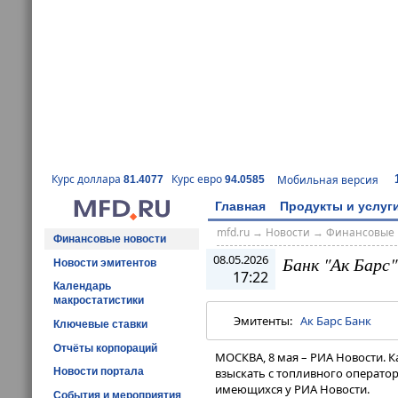
Курс доллара
Курс евро
Мобильная версия
81.4077
94.0585
Главная
Продукты и услуг
mfd.ru
→
Новости
→
Финансовые 
Финансовые новости
08.05.2026
Банк "Ак Барс"
Новости эмитентов
17:22
Календарь
макростатистики
Эмитенты:
Ак Барс Банк
Ключевые ставки
Отчёты корпораций
МОСКВА, 8 мая – РИА Новости. К
Новости портала
взыскать с топливного оператор
имеющихся у РИА Новости.
События и мероприятия