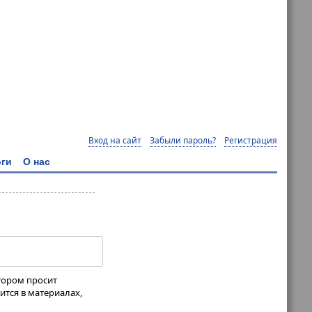
Вход на сайт
Забыли пароль?
Регистрация
ги
О нас
отором просит
ится в материалах,