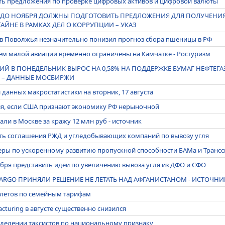
ть предложения по проверке цифровых активов и цифровой валюты
РФ ДО НОЯБРЯ ДОЛЖНЫ ПОДГОТОВИТЬ ПРЕДЛОЖЕНИЯ ДЛЯ ПОЛУЧЕНИ
АЙНЕ В РАМКАХ ДЕЛ О КОРРУПЦИИ – УКАЗ
тов Поволжья незначительно понизил прогноз сбора пшеницы в РФ
ем малой авиации временно ограничены на Камчатке - Ростуризм
Й В ПОНЕДЕЛЬНИК ВЫРОС НА 0,58% НА ПОДДЕРЖКЕ БУМАГ НЕФТЕГА
 – ДАННЫЕ МОСБИРЖИ
данных макростатистики на вторник, 17 августа
ия, если США признают экономику РФ нерыночной
ли в Москве за кражу 12 млн руб - источник
ть соглашения РЖД и угледобывающих компаний по вывозу угля
еры по ускоренному развитию пропускной способности БАМа и Трансс
ября представить идеи по увеличению вывоза угля из ДФО и СФО
CARGO ПРИНЯЛИ РЕШЕНИЕ НЕ ЛЕТАТЬ НАД АФГАНИСТАНОМ - ИСТОЧНИ
илетов по семейным тарифам
acturing в августе существенно снизился
о делении таксистов по национальному признаку