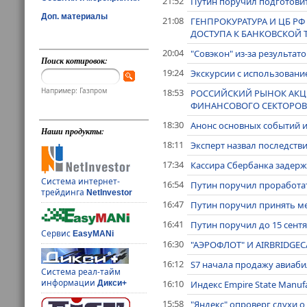
21:52
Путин поручил подготови
Доп. материалы
21:08
ГЕНПРОКУРАТУРА И ЦБ 
ДОСТУПА К БАНКОВСКОЙ Т
20:04
"Совэкон" из-за результа
Поиск котировок:
19:24
Экскурсии с использовани
Например: Газпром
18:53
РОССИЙСКИЙ РЫНОК АКЦИ
ФИНАНСОВОГО СЕКТОРОВ
18:30
Анонс основных событий и 
Наши продукты:
18:11
Эксперт назвал последств
17:34
Кассира Сбербанка задержа
Система интернет-
16:54
Путин поручил проработа
трейдинга
NetInvestor
16:47
Путин поручил принять м
16:41
Путин поручил до 15 сент
Сервис
EasyMANi
16:30
"АЭРОФЛОТ" И AIRBRIDGE
16:12
S7 начала продажу авиаб
Система реал-тайм
информации
16:10
Индекс Empire State Manuf
Дикси+
15:58
"Яндекс" опроверг слухи 