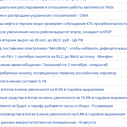
иальное расследование в отношении работы автопилота Tesla
иян к распродаже украинских госкомпаний – СМИ
ва нефти в Черном море проверяет соблюдение КТК промбезопасност
осле увеличения числа рейсов вырастет втрое, ожидают в АТОР
вторник вырос на 29 коп, до 86,51 руб - ЦБ РФ
 поставками электроники "АвтоВАЗу", чтобы избежать дефицита маш
з РФ с 1 сентября снизится на $3,2, до $64,6 за тонну - Минфин
чение авиасообщения с Танзанией по 2 сентября - оперштаб
еребряную монету, посвященную первому российскому паровозу
тае в июнее составил 5.1%
 Китае в июне увеличился на 8.5% в годовом выражении
ные средства в Китае за июнь увеличился на 10.3% в годовом выраже
dwind не будет, к тарифу добавятся таксы и сборы - Росавиация
изводства в Китае в июне увеличился на 6.4% в годовом выражении
 данных макростатистики на понедельник, 16 августа