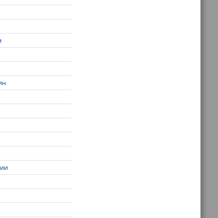
и
ин
нии