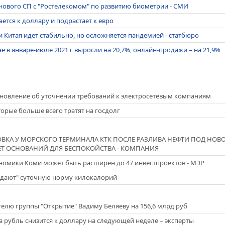
нового СП с "Ростелекомом" по развитию биометрии - СМИ
ется к доллару и подрастает к евро
 Китая идет стабильно, но осложняется пандемией - статбюро
 в январе-июле 2021 г выросли на 20,7%, онлайн-продажи – на 21,9%
новление об уточнении требований к электросетевым компаниям
торые больше всего тратят на госдолг
ВКА У МОРСКОГО ТЕРМИНАЛА КТК ПОСЛЕ РАЗЛИВА НЕФТИ ПОД НО
ЕТ ОСНОВАНИЙ ДЛЯ БЕСПОКОЙСТВА - КОМПАНИЯ
номики Коми может быть расширен до 47 инвестпроектов - МЭР
едают" суточную норму килокалорий
ателю группы "Открытие" Вадиму Беляеву на 156,6 млрд руб
а рубль снизится к доллару на следующей неделе – эксперты