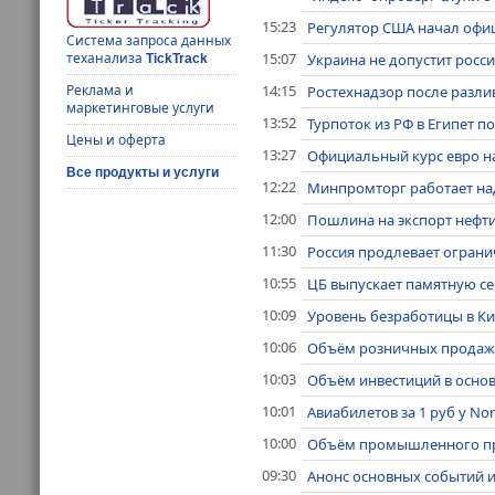
15:23
Регулятор США начал офиц
Система запроса данных
15:07
теханализа
Украина не допустит росс
TickTrack
14:15
Реклама и
Ростехнадзор после разли
маркетинговые услуги
13:52
Турпоток из РФ в Египет п
Цены и оферта
13:27
Официальный курс евро на 
Все продукты и услуги
12:22
Минпромторг работает над
12:00
Пошлина на экспорт нефти и
11:30
Россия продлевает ограни
10:55
ЦБ выпускает памятную с
10:09
Уровень безработицы в Ки
10:06
Объём розничных продаж в
10:03
Объём инвестиций в основ
10:01
Авиабилетов за 1 руб у Nor
10:00
Объём промышленного про
09:30
Анонс основных событий и