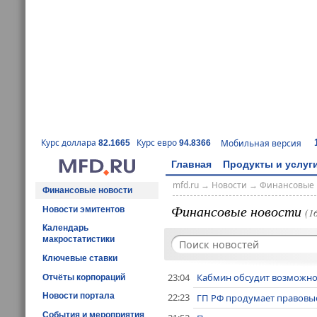
Курс доллара
Курс евро
Мобильная версия
82.1665
94.8366
Главная
Продукты и услуг
mfd.ru
→
Новости
→
Финансовые 
Финансовые новости
Финансовые новости
Новости эмитентов
(1
Календарь
макростатистики
Ключевые ставки
23:04
Кабмин обсудит возможно
Отчёты корпораций
22:23
Новости портала
ГП РФ продумает правовые
События и мероприятия