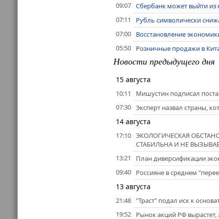
09:07
Сбербанк может выйти из 
07:11
Рубль символически снижа
07:00
Восстановление экономики
05:50
Розничные продажи в Китае
Новости предыдущего дня
15 августа
10:11
Мишустин подписал поста
07:30
Эксперт назвал страны, ко
14 августа
17:10
ЭКОЛОГИЧЕСКАЯ ОБСТАНО
СТАБИЛЬНА И НЕ ВЫЗЫВА
13:21
План диверсификации эко
09:40
Россияне в среднем "пере
13 августа
21:48
"Траст" подал иск к основ
19:52
Рынок акций РФ вырастет, 