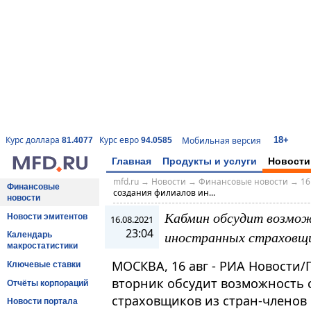
18+
Курс доллара
Курс евро
Мобильная версия
81.4077
94.0585
Главная
Продукты и услуги
Новости
mfd.ru
→
Новости
→
Финансовые новости
→
16
Финансовые
создания филиалов ин...
новости
Кабмин обсудит возмож
Новости эмитентов
16.08.2021
23:04
иностранных страховщи
Календарь
макростатистики
МОСКВА, 16 авг - РИА Новости/
Ключевые ставки
вторник обсудит возможность
Отчёты корпораций
страховщиков из стран-членов
Новости портала