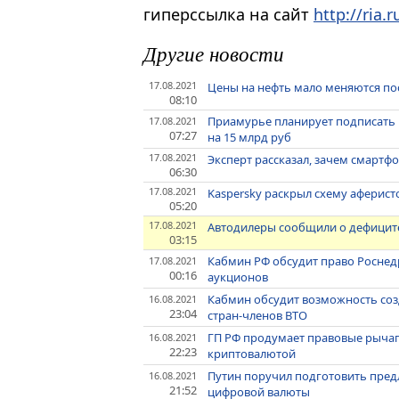
гиперссылка на сайт
http://ria.r
Другие новости
17.08.2021
Цены на нефть мало меняются по
08:10
Приамурье планирует подписать
17.08.2021
07:27
на 15 млрд руб
17.08.2021
Эксперт рассказал, зачем смартф
06:30
17.08.2021
Kaspersky раскрыл схему аферист
05:20
17.08.2021
Автодилеры сообщили о дефицит
03:15
Кабмин РФ обсудит право Роснед
17.08.2021
00:16
аукционов
Кабмин обсудит возможность соз
16.08.2021
23:04
стран-членов ВТО
ГП РФ продумает правовые рычаг
16.08.2021
22:23
криптовалютой
Путин поручил подготовить пред
16.08.2021
21:52
цифровой валюты