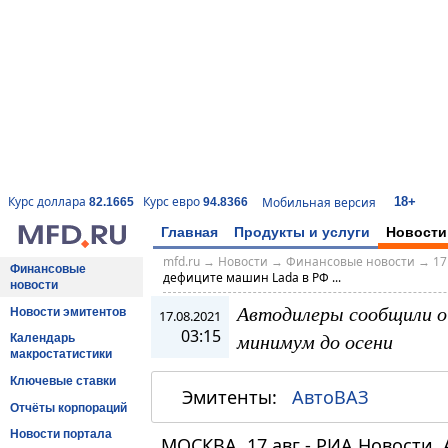
18+
Курс доллара
Курс евро
Мобильная версия
82.1665
94.8366
Главная
Продукты и услуги
Новости
mfd.ru
→
Новости
→
Финансовые новости
→
17
Финансовые
дефиците машин Lada в РФ ...
новости
Автодилеры сообщили о
Новости эмитентов
17.08.2021
03:15
минимум до осени
Календарь
макростатистики
Ключевые ставки
Эмитенты:
АвтоВАЗ
Отчёты корпораций
Новости портала
МОСКВА, 17 авг - РИА Новости