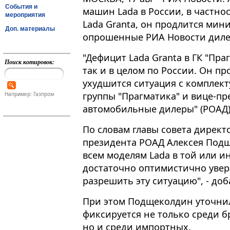
События и
машин Lada в России, в частно
мероприятия
Lada Granta, он продлится мин
Доп. материалы
опрошенные РИА Новости диле
"Дефицит Lada Granta в ГК "Пра
Поиск котировок:
так и в целом по России​​​. Он 
ухудшится ситуация с комплект
группы "Прагматика" и вице-п
Например: Газпром
автомобильные дилеры" (РОАД)
По словам главы совета директ
президента РОАД Алексея Подщ
всем моделям Lada в той или и
достаточно оптимистично уверя
разрешить эту ситуацию", - доб
При этом Подщеколдин уточнил
фиксируется не только среди б
но и среди импортных.