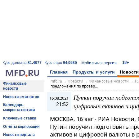
18+
Курс доллара
Курс евро
Мобильная версия
81.4077
94.0585
Главная
Продукты и услуги
Новости
mfd.ru
→
Новости
→
Финансовые новости
→
16
Финансовые
предложения по провер...
новости
Путин поручил подгото
Новости эмитентов
16.08.2021
21:52
цифровых активов и ци
Календарь
макростатистики
МОСКВА, 16 авг - РИА Новости.
Ключевые ставки
Путин поручил подготовить пр
Отчёты корпораций
активов и цифровой валюты в 
Новости портала