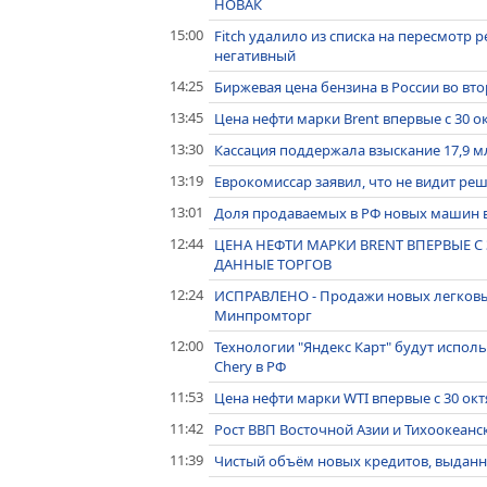
НОВАК
15:00
Fitch удалило из списка на пересмотр р
негативный
14:25
Биржевая цена бензина в России во вт
13:45
Цена нефти марки Brent впервые с 30 о
13:30
Кассация поддержала взыскание 17,9 мл
13:19
Еврокомиссар заявил, что не видит ре
13:01
Доля продаваемых в РФ новых машин в к
12:44
ЦЕНА НЕФТИ МАРКИ BRENT ВПЕРВЫЕ С 3
ДАННЫЕ ТОРГОВ
12:24
ИСПРАВЛЕНО - Продажи новых легковых 
Минпромторг
12:00
Технологии "Яндекс Карт" будут испо
Cherу в РФ
11:53
Цена нефти марки WTI впервые с 30 ок
11:42
Рост ВВП Восточной Азии и Тихоокеанско
11:39
Чистый объём новых кредитов, выдан