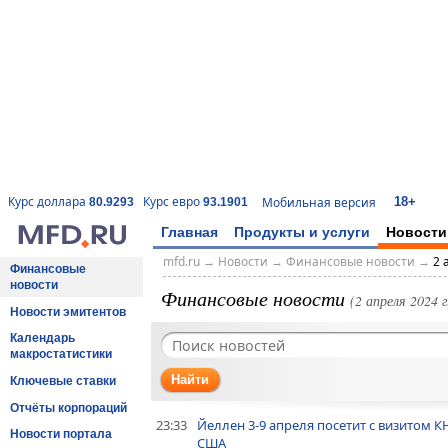
18+
Курс доллара
Курс евро
Мобильная версия
80.9293
93.1901
Главная
Продукты и услуги
Новости
mfd.ru
→
Новости
→
Финансовые новости
→
2 
Финансовые
новости
Финансовые новости
(2 апреля 2024 г
Новости эмитентов
Календарь
макростатистики
Найти
Ключевые ставки
Отчёты корпораций
23:33
Йеллен 3-9 апреля посетит с визитом К
Новости портала
США