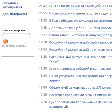
События и
21:47
США ВЫВЕЛИ ИЗ-ПОД САНКЦИЙ ЕВРОП
мероприятия
20:55
Число россиян с тремя и более кредита
Доп. материалы
19:53
В Гааге обсудят использование активо
19:45
Долг по ипотеке у большинства россия
Поиск котировок:
19:27
Рубль завершил торги в минусе: доллар
19:10
Российский рынок акций слабо вырос 
Например: Газпром
18:54
Российский рынок акций по итогам осн
18:38
Расписки Qiwi растут на 4,28% после но
"Киви"
18:30
Анонс основных событий и данных макр
18:24
НСПК уведомлена о прекращении операц
апреля
18:00
Объем ФНБ за март вырос на 275 млрд р
17:45
Россиян с кредитками в 2023 г впервые
17:26
ЦБ прорабатывает с банками РФ расшир
зампред ЦБ