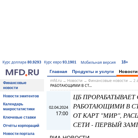
18+
Курс доллара
Курс евро
Мобильная версия
80.9293
93.1901
Главная
Продукты и услуги
Новости
mfd.ru
→
Новости
→
Финансовые новости
→
2 
Финансовые
РАБОТАЮЩИМИ В СТ...
новости
ЦБ ПРОРАБАТЫВАЕТ 
Новости эмитентов
РАБОТАЮЩИМИ В СТ
Календарь
02.04.2024
макростатистики
17:00
ОТ КАРТ "МИР", Р
Ключевые ставки
СЕТИ - ПЕРВЫЙ ЗАМ
Отчёты корпораций
Новости портала
РИА НОВОСТИ