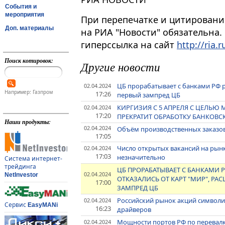
События и
мероприятия
При перепечатке и цитировани
Доп. материалы
на РИА "Новости" обязательна.
гиперссылка на сайт
http://ria.r
Поиск котировок:
Другие новости
ЦБ прорабатывает с банками РФ р
02.04.2024
Например: Газпром
17:26
первый зампред ЦБ
КИРГИЗИЯ С 5 АПРЕЛЯ С ЦЕЛЬ
02.04.2024
17:20
ПРЕКРАТИТ ОБРАБОТКУ БАНКОВСКИ
Наши продукты:
02.04.2024
Объём производственных заказов
17:05
Число открытых вакансий на рын
02.04.2024
17:03
незначительно
Система интернет-
трейдинга
ЦБ ПРОРАБАТЫВАЕТ С БАНКАМИ 
02.04.2024
NetInvestor
ОТКАЗАЛИСЬ ОТ КАРТ "МИР", РА
17:00
ЗАМПРЕД ЦБ
Российский рынок акций символич
02.04.2024
Сервис
EasyMANi
16:23
драйверов
Мощности портов РФ по перевалке 
02.04.2024