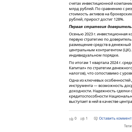
на вторичке присутствует по ры
счетах инвестиционной компании
млрд рублей. По сравнению с резу
Как в рейтинге оценивается у
стоимость активов на брокерских
эшелоне облигаций
рублей, прирост достиг 128%.
Проанализировав данные по обл
Первая стратегия доверитель
(все биржевые облигации от ВВВ+
каждой ступени рейтинга ликвид
Осенью 2023 г. инвестиционная 
торгов. Так, объемы торгов по н
первую стратегию по доверите
среднем за месяц достигают 0,57
размещение средств в денежный р
секторе — L1, куда попал всего о
центральным контрагентом (ЦК). 
индивидуальном порядке.
Чаще всего выпуски ВДО оказываю
средний объем торгов по котором
По итогам 1 квартала 2024 г. ср
и более высокие уровни рейтин
Капитал» по стратегии денежного
эмитентов третьего эшелона обл
налогов), что сопоставимо с уро
В целом по итогам мая из 365 вы
Одна из ключевых особенностей 
сегменту L4. Ступень ниже заним
инструмента — возможность доср
27%. Высокий уровень ликвидност
доходности. Надежность сделки 
кредитоспособности Национально
выступает в ней в качестве центр
Таким образом, у инвесторов ест
ставке, сопоставимой с уровнем
0
1
Оставить коммен
рисками. Инвестировать по стра
110 тысяч рублей — такая нижня
Теги
объема размещения на депозите 