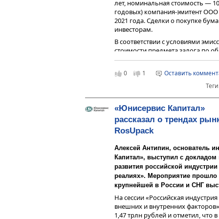
лет, номинальная стоимость — 10 
годовых) компания-эмитент ООО 
2021 года. Сделки о покупке бу
инвесторам.
В соответствии с условиями эмис
стоимости предмета залога по 
Капитал-02К-об (ISIN: RU000A102TK
составляется экспертами и публи
0
1
Оставить коммен
с момента размещения облигаций
облигационного выпуска.
Теги
Отметим, что в мае текущего го
частичному досрочному погашен
«Юнисервис Капитал»
Инвесторы получат в общей слож
рассказал о трендах рын
облигаций в размере 5% от номин
RosUpack
квартал. Таким образом, полное 
года.
Алексей Антипин, основатель 
Капитал», выступил с докладом
развития российской индустрии
реалиях». Мероприятие прошло
крупнейшей в России и СНГ выс
На сессии «Российская индустри
внешних и внутренних факторов»
1,47 трлн рублей и отметил, что 