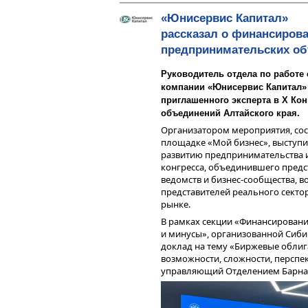
Кроме того, прорабатываются стр
«Юнисервис Капитал»
риском и более высокой доходн
рассказал о финансирова
облигаций, сделками с акциями. 
доступны нашим клиентам.
предпринимательских о
Ранее мы рассказывали
об итогах
Руководитель отдела по работе
участника рынка ценных бумаг.
компании «Юнисервис Капитал» 
Напомним, что 21 декабря 2022 г
приглашенного эксперта в X Ко
ООО «Инвестиционная компания 
объединений Алтайского края.
осуществление брокерской и депо
Организатором мероприятия, сос
года компания получила дилерск
площадке «Мой бизнес», выступи
осуществление услуг доверитель
развитию предпринимательства и
первая за долгое время инвестиц
Таким образом, мы видим прост
конгресса, объединившего предс
обладателем всех необходимых 
учитывать и инвесторам, и эмите
ведомств и бизнес-сообщества, 
рынка ценных бумаг.
ликвидности бумаг третьего эше
представителей реального сект
достаточно ликвидными можно сч
рынке.
входит в сектор L4 и выше. При э
бумага и тем больший объем зая
В рамках секции «Финансировани
ценам.
и минусы», организованной Сиби
доклад на тему «Биржевые облиг
Оптимальный объем заявок ма
возможности, сложности, перспе
Капитал»
управляющий Отделением Барнау
В продолжение рассуждений об 
выпусков третьего эшелона и оп
также обратимся к практике.