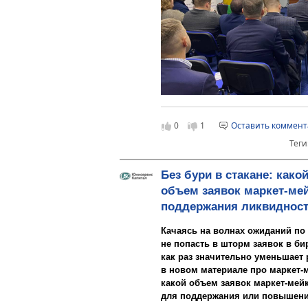
пищевой, перерабатывающей, хи
фармацевтики, логистики и други
0
1
Оставить коммен
Алексей Антипин стал участнико
Теги
инструменты развития промышле
рассказал об облигациях и IPO к
предприятий. В ходе дискуссии э
Без бури в стакане: како
современные инструменты финан
объем заявок маркет-ме
привлекать инвестиции в уголь
поддержания ликвидност
а также развитие биржевой торго
международных расчетов. Органи
Министерство финансов Кузбасса 
Качаясь на волнах ожиданий по
промышленной палатой.
не попасть в шторм заявок в би
как раз значительно уменьшает 
«Альтернативные источни
в новом материале про маркет-
набирать популярность. На
какой объем заявок маркет-мей
доступны такие долговые 
для поддержания или повышени
облигации, цифровые фин