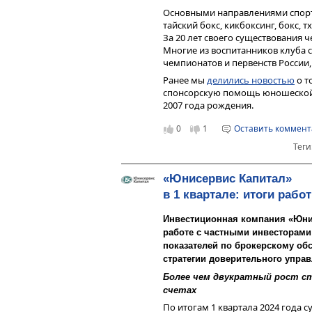
Основными направлениями спорт
тайский бокс, кикбоксинг, бокс,
За 20 лет своего существования 
Многие из воспитанников клуба 
чемпионатов и первенств России,
Ранее мы
делились новостью
о т
Все расчеты уже сделаны за нас,
спонсорскую помощь юношеской
Rusbonds в разделе «Риски»:
2007 года рождения.
0
1
Оставить коммен
Теги
«Юнисервис Капитал»
в 1 квартале: итоги раб
Инвестиционная компания «Юнис
работе с частными инвесторами 
показателей по брокерскому об
стратегии доверительного упра
Более чем двукратный рост с
счетах
Чем выше коэффициент ликвиднос
По итогам 1 квартала 2024 года 