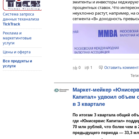
эмитенты и инвесторы хеджируют
процентных ставок. Что интерес
неуклонно растут, например, на 
Система запроса
сегмента «B» доходность превыси
данных теханализа
TickTrack
Реклама и
маркетинговые
услуги
Цены и оферта
Все продукты и
услуги
0
1
Оставить коммен
Теги
Маркет-мейкер «Юнисер
Капитал» удвоил объем 
в 3 квартале
Комментируя расчет эффективных 
что сегодня эту величину целес
По итогам 3 квартала общий объ
безрискового инструмента — зна
где «Юнисервис Капитал» подде
доходности.
70 млн рублей, что более чем в
предыдущего периода — 33,3 мл
«Самое интересное на ры