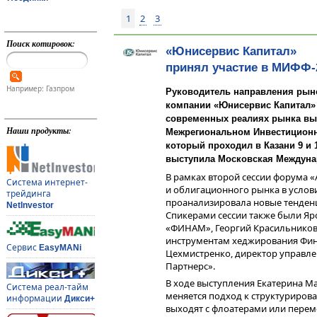
1
2
3
Поиск котировок:
«Юнисервис Капитал»
принял участие в МИФФ-
Например: Газпром
Руководитель направления рын
компании «Юнисервис Капитал» 
современных реалиях рынка вы
Наши продукты:
Межрегиональном Инвестиционн
который проходил в Казани 9 и
выступила Московская Междуна
В рамках второй сессии форума 
Система интернет-
и облигационного рынка в услов
трейдинга
проанализировала новые тенденц
NetInvestor
Спикерами сессии также были Яро
«ФИНАМ», Георгий Красильников
инструментам хеджирования Фина
Сервис
EasyMANi
Цехмистренко, директор управл
Партнерс».
В ходе выступления Екатерина Ма
Система реал-тайм
меняется подход к структуриров
информации
Дикси+
выходят с флоатерами или перем