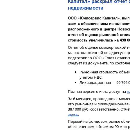
Капитал» раскрыл отчет 
недвижимости
ООО «Юнисервис Капитал», выпу
заем с обеспечением исполнения
расположенного в центре Новос
отчет об оценке рыночной стои
стоимость увеличилась на 498 0
Отчет об оценке коммерческой 
м., расположенной по адресу: гор
подготовило ООО «Союз независ
следует из документа, по состоян
Рыночная стоимость объект
учетом НДС;
Ликвидационная — 99 796 0
Полная версия отчета доступна
н
За 6 месяцев, прошедших с моме
его рыночная и ликвидационная с
387 000 руб. соответственно. Отче
здесь.
Первый на фондовом рынке обли
обеспечением, объемом 90 млн р