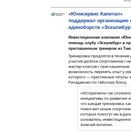
Теги
Как оценивать ликвидность об
Речь идет о рейтинге ликвидност
«Юнисервис Капитал»
насколько изменится цена облиг
количеством бумаг.
поддержал организацию 
единоборств «Эскалибур
Если кратко, то на основании да
определяется коэффициент (ω, ил
чувствительность цены облигаци
Инвестиционная компания «Юни
Другими словами, параметр пока
помощь клубу «Эскалибур» в пр
бумаги, если продать/купить оп
приглашенным тренером из Таи
На основе этого коэффициента о
Тренировки продлятся в течение д
ликвидности в соответствии с та
участие десятки спортсменов с н
мастер-классов с приглашенным 
возможность перенять опыт у изв
которого — престижные титулы 
Рачадамнен по тайскому боксу.
«Исторически так сложило
инициативы по развитию ю
что каждая тренировка, к
помогают юным спортсмена
которые помогут им в дал
основатель инвестиционн
Алексей Антипин.