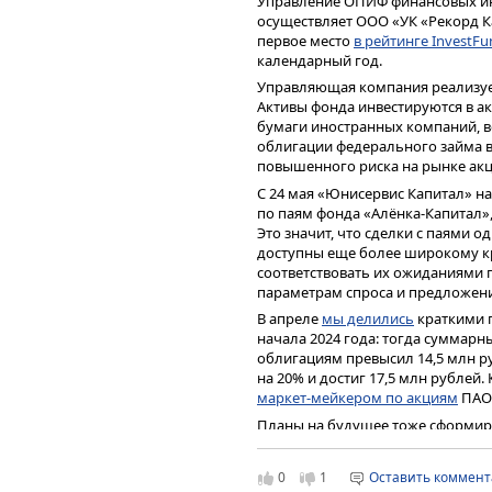
Управление ОПИФ финансовых ин
раскрываться инвестицион
осуществляет ООО «УК «Рекорд Ка
представителей реального 
первое место
в рейтинге InvestFu
календарный год.
В этом году „Юнисервис Ка
рынке инвестиционных усл
Управляющая компания реализует
протяжении всего этого вр
Активы фонда инвестируются в а
ключевых направлений ра
бумаги иностранных компаний, ве
дает свои плоды: об интер
облигации федерального займа в
облигациям говорят много
повышенного риска на рынке акц
конгресса», — комментиру
С 24 мая «Юнисервис Капитал» н
по паям фонда «Алёнка-Капитал»
Это значит, что сделки с паями 
доступны еще более широкому кр
соответствовать их ожиданиями
параметрам спроса и предложени
В апреле
мы делились
краткими 
начала 2024 года: тогда суммар
облигациям превысил 14,5 млн ру
на 20% и достиг 17,5 млн рублей.
маркет-мейкером по акциям
ПАО 
Планы на будущее тоже сформир
услуги маркет-мейкера на подде
облигационным выпускам эмитент
0
1
Оставить коммен
как только завершим все форма