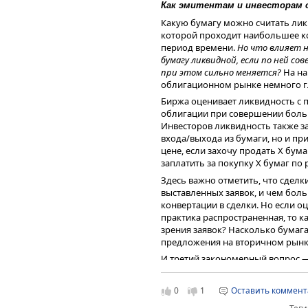
Как эмитентам и инвесторам 
возможен и выход на рынок
Какую бумагу можно считать лик
IPO. Статистика подтвержд
которой проходит наибольшее к
и больше сделок с участие
период времени.
Но что влияет н
Биржи и на различных пло
бумагу ликвидной, если по ней со
менее, информированность
при этом сильно меняется?
На на
особенностях каждого инст
облигационном рынке немного г
Поэтому мы всегда подкл
направленным на повышени
Биржа оценивает ликвидность с 
и руководства компаний с
Международная специализирован
облигации при совершении боль
деятельности» — рассказал
разработок «Уголь России и Май
Инвесторов ликвидность также з
отраслей горнорудной промышле
входа/выхода из бумаги, но и при
и отечественным компаниям новы
цене, если захочу продать Х бума
участниками выставки стали боле
заплатить за покупку Х бумаг по 
и других стран, а посетителями —
Здесь важно отметить, что сделк
выставленных заявок, и чем бол
конвертации в сделки. Но если о
практика распространенная, то к
зрения заявок? Насколько бумага
предложения на вторичном рынк
И третий закономерный вопрос —
определения ликвидности облига
будем томить — да. Такой парам
0
1
Оставить коммен
Data от Интерфакс.