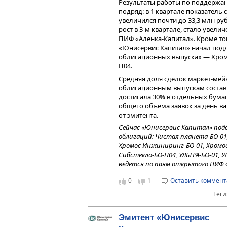
Результаты работы по поддержан
расчет эффективных ставок
подряд: в 1 квартале показатель с
начался новый адаптивный
увеличился почти до 33,3 млн р
еще большего подъёма кл
рост в 3-м квартале, стало увел
бумаг стала проседать, тол
ПИФ «Аленка-Капитал». Кроме тог
величины эффективных дох
«Юнисервис Капитал» начал подд
ОФЗ, а в премию, словно,
облигационных выпусках — Хром
риск возможных дефолтов»
П04.
Средняя доля сделок маркет-мей
Посмотреть выступления спике
облигационным выпускам состави
публикуем
презентацию
, предст
достигала 30% в отдельных бумаг
доклада.
общего объема заявок за день ва
В этом году форум собрал впеча
от эмитента.
участие ведущие экономисты стр
Сейчас «Юнисервис Капитал» под
председателя комитета по эконо
облигаций: Чистая планета-БО-01,
РФ, сопредседатель комитета Ас
Хромос Инжиниринг-БО-01, Хромос
системам Алексей Маслов, главн
Сибстекло-БО-П04, УЛЬТРА-БО-01, 
«Эксперт РА» Антон Табах, Андре
ведется по паям открытого ПИФ 
государственной корпорации раз
0
1
Оставить коммен
Теги
Эмитент «Юнисервис