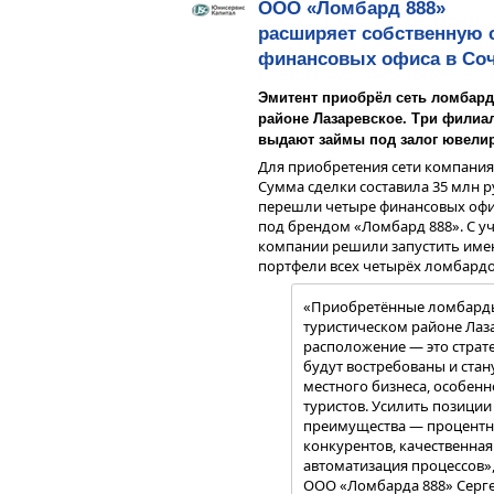
ООО «Ломбард 888»
расширяет собственную 
финансовых офиса в Со
Эмитент приобрёл сеть ломбард
районе Лазаревское. Три филиа
выдают займы под залог ювелир
Для приобретения сети компания
Сумма сделки составила 35 млн р
перешли четыре финансовых офис
под брендом «Ломбард 888». С у
компании решили запустить имен
портфели всех четырёх ломбардо
«Приобретённые ломбарды
Кредитная история
туристическом районе Лаза
В 1 квартале 2026 года ООО «П
расположение — это страт
на биржевом долговом рынке. К
будут востребованы и ста
облигаций — 26 февраля и 31 мар
местного бизнеса, особенн
(зачисления средств по БО-02 п
туристов. Усилить позици
размещения, т.е. 1 апреля) в бух
преимущества — процентная
отражены только средства от пер
конкурентов, качественная
автоматизация процессов»
ООО «Ломбарда 888» Серге