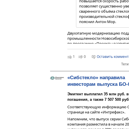
повышается скорость раб
позволяет существенно ув
сваренного объёма стекло
производительной стекл
пояснил Антон Мор.
Двухэтапную модернизацию подд
промышленности Новосибирской 
по программе «Проекты развития
80 млн рублей под 3% годовых на
обеспечил Альфа-Банк. Вложения 
1
0
Оставить коммен
рублей, совокупные инвестиции в 
Теги
предполагающий замену ещё одн
реконструкцией «бесцветной» ст
«Сибстекло» направила
— Под влиянием тренда на
инвесторам выпуска БО-
потребления меняется, ро
предпочтение напиткам в
Эмитент выплатил 35 млн руб. в
таре, например, 0,33, 0,37
погашения, а также 7 507 500 ру
Как следствие, наши клие
ассортиментную политику 
Соответствующую информацию 
понадобится больше буты
странице на сайте «Интрефакс».
удовлетворить спрос со с
Напомним, что выпуск серии Сибс
стеклянную упаковку, обес
компания разместила в начале 202
— «Сибстекло» — это высо