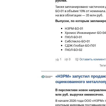
рублей.
Также запланировано частичное 
БО-01 в объёме 10% от номинала. 
на все облигации — 35 млн руб.
Выпуски, по которым запланир
НЗРМ-БО-01
Хромос Инжиниринг-БО-04
ПЮЛ-БО-01
Сибстекло-БО-01
СДЭК-Глобал-БО-П01
ПЮЛ-БО-02
1
0
Оставить коммен
Теги
«НЗРМ» запустил продаж
оцинкованного металлоп
В перспективе новое направлен
млн руб. выручки ежемесячно.
В начале 2026 года ООО «НЗРМ» 
крупным мировым поставщиком 