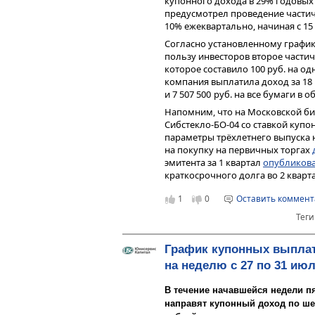
купонного дохода в 29% годовых
единственное в стране, до
предусмотрел проведение части
стеклотары, – подчеркнул 
10% ежеквартально, начиная с 15 
Напомним, в настоящее время в 
двойной вклад в экологию 
Согласно установленному график
стеклотары применяют до 45% вт
облегченной бутылки — эт
пользу инвесторов второе части
коричневой — до 65%. На площад
производство. Кроме того
которое составило 100 руб. на од
технологический комплекс по о
оборот стеклоотходов, со
компания выплатила доход за 18 
132 тыс. тонн вторсырья в год. 
будет захораниваться на п
и 7 507 500
руб. на все бумаги в 
203 тыс. тонн стеклоотходов в год
Напомним, что на Московской б
Как сообщил губернатор, в этом
Сибстекло-БО-04 со ставкой купо
формирование инфраструктуры р
параметры трёхлетнего выпуска н
специальных контейнеров, согла
на покупку на первичных торгах
отходами, будет доведено до 4 т
эмитента за 1 квартал
опубликова
готовность оказывать поддержк
краткосрочного долга во 2 кварт
создать более широкую перспекти
ООО «Сибирское стекло» («Сибсте
1
0
Оставить коммен
производителей стеклотары в РФ
Теги
на территории Сибирского и Дал
статус «Амбассадор Стандарта о
Производительность завода, ра
График купонных выпла
печами и 11 линиями – около 900 м
на неделю с 27 по 31 ию
В течение начавшейся недели п
направят купонный доход по шес