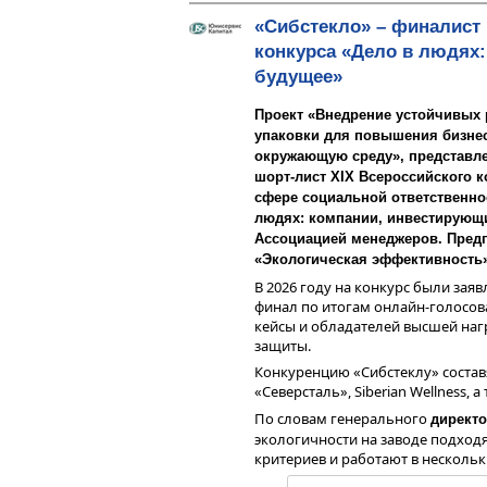
«Сибстекло» – финалист
конкурса «Дело в людях
будущее»
Проект «Внедрение устойчивых 
упаковки для повышения бизнес
окружающую среду», представл
шорт-лист XIX Всероссийского 
сфере социальной ответственнос
людях: компании, инвестирующи
Ассоциацией менеджеров. Пред
«Экологическая эффективность»
В 2026 году на конкурс были заяв
финал по итогам онлайн-голосов
кейсы и обладателей высшей нагр
защиты.
Конкуренцию «Сибстеклу» состав
«Северсталь», Siberian Wellness, 
По словам генерального
директо
экологичности на заводе подход
критериев и работают в нескольк