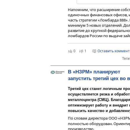
Напомним, что расширение собст
одиночных финансовых офисов, и
часть стратегии «Ломбарда 888»
минимум 5 новых отделений. До
развитие до крупной федеральной
ломбардов России по выдаче зай
Размещение облигационного вып
на Московской Бирже продолжа
0
1
Оставить коммен
представлены
здесь
. Бумаги дос
Теги
инвесторов. Выпуск объёмом 200 
годовых на весь период обращен
Долговая нагрузка
В «НЗРМ» планируют
Скрипт-инструкция для приобре
Улучшение долгового профиля на
запустить третий цех во 
заимствований от связанных стор
Наименование выпуска: Ло
показатели левериджа, и улучше
Номер выпуска: 4B02-02-0025
Третий цех станет логичным пр
состоянию на 31 марта 2026 года 
ISIN-код: RU000A10FK39
осуществляется резка и обработ
Долг/EBITDA adj. LTM снизился до
Режим торгов: «Размещени
металлоцентра (СМЦ). Благодар
размещение) путем заключ
оптимизирует работу и внедрит 
заявок по фиксированной ц
повысить качество и добавленн
Номинальная стоимость одн
рублей
По словам директора ООО «НЗРМ
Цена: 100
полностью оборудован. Ориентир
Код расчетов: Z0
производство.