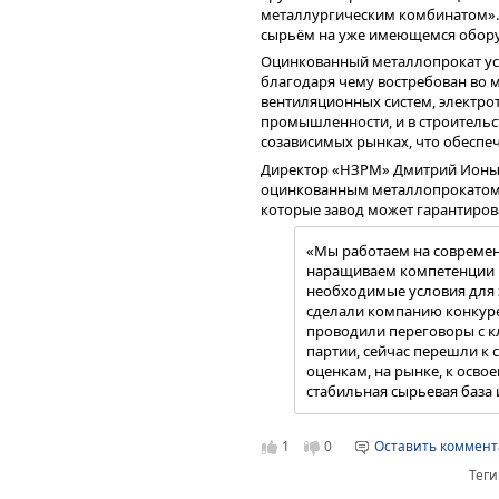
металлургическим комбинатом». 
сырьём на уже имеющемся обор
Оцинкованный металлопрокат уст
благодаря чему востребован во м
вентиляционных систем, электрот
промышленности, и в строительст
созависимых рынках, что обеспе
Директор «НЗРМ» Дмитрий Ионыче
оцинкованным металлопрокатом в
которые завод может гарантиров
«Мы работаем на совреме
наращиваем компетенции 
необходимые условия для 
сделали компанию конкуре
проводили переговоры с к
партии, сейчас перешли к
оценкам, на рынке, к осво
стабильная сырьевая база
1
0
Оставить коммен
Теги