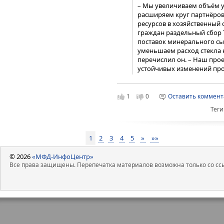
– Мы увеличиваем объём у
расширяем круг партнёров
ресурсов в хозяйственный
граждан раздельный сбор 
поставок минерального сы
уменьшаем расход стекла 
перечислил он. – Наш прое
устойчивых изменений про
стеклянной упаковки, что
нагрузку. Находим эффект
формирования циркулярно
1
0
Оставить коммен
готов к партнерству с гос
Теги
инициатив с целью замкнут
ООО «Сибирское стекло» («Сибсте
стекольной фракции, обес
производителей стеклотары в Ро
«Экологическое благополу
отходов на территории Сибирско
1
2
3
4
5
»
»»
округов, имеет статус Амбассад
бизнеса.
© 2026
«МФД-ИнфоЦентр»
Все права защищены. Перепечатка материалов возможна только со ссы