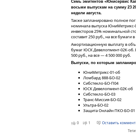
Семь эмитентов «Юнисервис Кап
восьми выпускам на сумму 23 20
недели августа.
Также запланировано полное по
номинала выпуска ЮниМетрикс-01
инвесторов 25% номинальной ст
составит 250 руб., на все бумаги 
Амортизационную выплату в объ
бумаг ЮСК Девелопмент-02К-об. 
500 руб., на все — 4 500 000 руб.
Выпуски, по которым запланир
ЮниМетрикс-01-об
Ломбард 888-БО-02
Сибстекло-БО-П04
ЮСК Девелопмент-02К-об
Сибстекло-БО-03
Транс-Миссия-БО-02
Ультра-БО-02
Защита Онлайн ПКО-БО-01
0
1
Оставить коммен
Теги