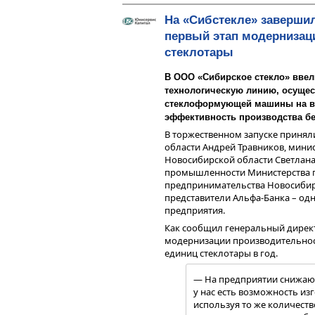
На «Сибстекле» заверши
первый этап модернизац
стеклотары
В ООО «Сибирское стекло» вве
технологическую линию, осущес
стеклоформующей машины на в
эффективность производства бе
В торжественном запуске принял
области Андрей Травников, мини
Новосибирской области Светлана
промышленности Министерства п
предпринимательства Новосибир
представители Альфа-Банка – од
предприятия.
Как сообщил генеральный директ
модернизации производительност
единиц стеклотары в год.
— На предприятии снижают
у нас есть возможность из
используя то же количеств