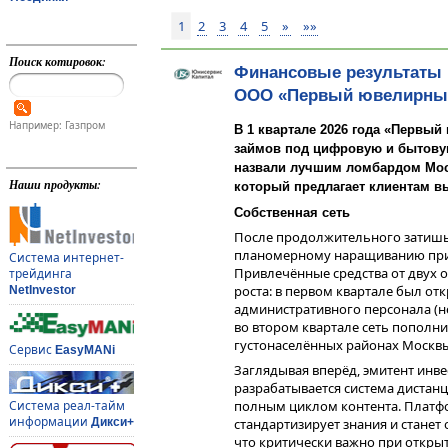
1
2
3
4
5
»
»»
Поиск котировок:
Финансовые результаты
ООО «Первый ювелирный 
Например: Газпром
В 1 квартале 2026 года «Первы
займов под цифровую и бытову
назвали лучшим ломбардом Моск
Наши продукты:
который предлагает клиентам в
Собственная сеть
После продолжительного затишья
планомерному наращиванию прису
Система интернет-
Привлечённые средства от двух 
трейдинга
роста: в первом квартале был отк
NetInvestor
административного персонала (н
во втором квартале сеть пополни
густонаселённых районах Москвы
Сервис
EasyMANi
Заглядывая вперёд, эмитент инве
разрабатывается система дистан
Система реал-тайм
полным циклом контента. Платф
информации
Дикси+
стандартизирует знания и станет
что критически важно при откры