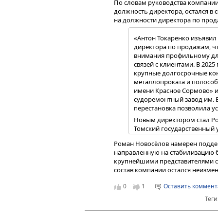
По словам руководства компании
должность директора, остался в
на должности директора по прод
«Антон Токаренко изъявил
директора по продажам, ч
внимания профильному дл
связей с клиентами. В 202
крупные долгосрочные кон
металлопроката и полособ
имени Красное Сормово» и
Совокупный доход компании по ит
судоремонтный завод им. 
сравнению с АППГ, а рентабельн
перестановка позволила у
стало увеличение процентных до
портфеля: объём выданных займо
Новым директором стал Р
высокого качества. Кроме того,
Томский государственный 
повысить ставки по займам в пре
государственное и муници
Роман Новосёлов намерен подде
дополнительно поддержало дохо
компетенции охватывают о
направленную на стабилизацию би
организационного управл
Последующее снижение цен на зо
крупнейшими представителями с
текущей деятельностью юр
для всех участников рынка, комп
состав компании остался неизме
контрагентами и государс
дальнейшей диверсификации зал
договорной и администрат
высоколиквидной электроники и
0
1
Оставить коммен
исполнения управленческ
операционной эффективности и у
финансовый директор ООО
Теги
также сохранения высокого качес
удерживать маржинальность на 
неблагоприятной ценовой конъю