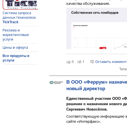
качества обслуживания.
Система запроса
данных теханализа
TickTrack
Реклама и
маркетинговые
услуги
Цены и оферта
Все продукты и
услуги
0
1
Оставить коммен
Теги
В ООО «Феррум» назнач
Выдача займов
новый директор
Процентные доходы за 1 квартал 
аналогичный период прошлого го
Единственный участник ООО «Фе
59,5%.
решение о назначении нового д
Сергеевич Новосёлов.
Соответствующую информацию 
сайте «Интерфакс».