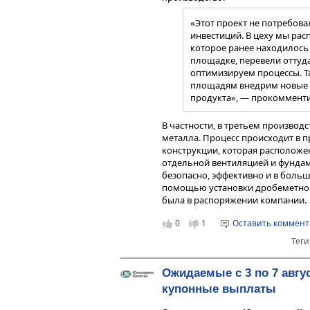
Контрагент: Наименование
наименование
«Этот проект не потребова
инвестиций. В цеху мы ра
АО «ИНВЕСТИЦИОННАЯ КОМПАН
которое ранее находилось
MC0573700000 / ЮниСервис
площадке, перевели оттуд
оптимизируем процессы. 
площадям внедрим новые т
продукта», — прокоммент
Данный уровень долговой и про
для эмитента и находится в рам
В частности, в третьем производ
Более того, учитывая прогнози
металла. Процесс происходит в 
рост операционных показателей,
конструкции, которая расположе
относительного долгового бреме
отдельной вентиляцией и фундам
прочности для обслуживания обя
безопасно, эффективно и в боль
помощью установки дробеметной 
была в распоряжении компании.
0
1
Оставить коммен
Теги
Ожидаемые с 3 по 7 авгу
купонные выплаты