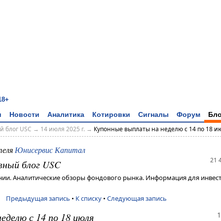
18+
и
Новости
Аналитика
Котировки
Сигналы
Форум
Бло
й блог USC
→
14 июля 2025 г.
→
Купонные выплаты на неделю с 14 по 18 и
теля
Юнисервис Капитал
21 
вный блог USC
ии. Аналитические обзоры фондового рынка. Информация для инвест
Предыдущая запись
•
К списку
•
Следующая запись
1
еделю с 14 по 18 июля