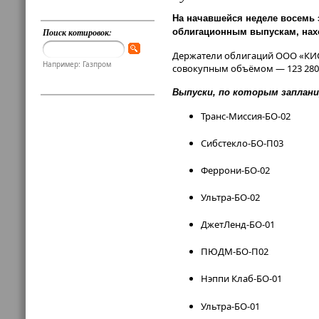
На начавшейся неделе восемь 
облигационным выпускам, нахо
Поиск котировок:
Держатели облигаций ООО «КИС
Например: Газпром
совокупным объёмом — 123 280
Выпуски, по которым заплан
Транс-Миссия-БО-02
Сибстекло-БО-П03
Феррони-БО-02
Ультра-БО-02
ДжетЛенд-БО-01
ПЮДМ-БО-П02
Нэппи Клаб-БО-01
Ультра-БО-01