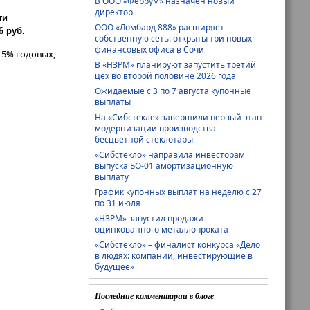
В ООО «Феррум» назначен новый
директор
ти
ООО «Ломбард 888» расширяет
 руб.
собственную сеть: открыты три новых
финансовых офиса в Сочи
15% годовых,
В «НЗРМ» планируют запустить третий
цех во второй половине 2026 года
Ожидаемые с 3 по 7 августа купонные
выплаты
На «Сибстекле» завершили первый этап
модернизации производства
бесцветной стеклотары
«Сибстекло» направила инвесторам
выпуска БО-01 амортизационную
выплату
График купонных выплат на неделю с 27
по 31 июля
«НЗРМ» запустил продажи
оцинкованного металлопроката
«Сибстекло» – финалист конкурса «Дело
в людях: компании, инвестирующие в
будущее»
Последние комментарии в блоге