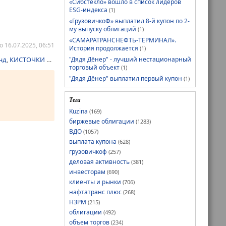
«Сибстекло» вошло в список лидеров
ESG-индекса
(1)
«ГрузовичкоФ» выплатил 8-й купон по 2-
му выпуску облигаций
(1)
«САМАРАТРАНСНЕФТЬ-ТЕРМИНАЛ».
 16.07.2025, 06:51
История продолжается
(1)
"Дядя Дёнер" - лучший нестационарный
нд
,
КИСТОЧКИ Финанс
,
Нэппи Клаб
,
ПЮДМ
,
СЕЛЛ-Сервис
,
Сибстекло
,
Т
торговый объект
(1)
"Дядя Дёнер" выплатил первый купон
(1)
Теги
Kuzina
(169)
биржевые облигации
(1283)
ВДО
(1057)
выплата купона
(628)
грузовичкоф
(257)
деловая активность
(381)
инвесторам
(690)
клиенты и рынки
(706)
нафтатранс плюс
(268)
НЗРМ
(215)
облигации
(492)
объем торгов
(234)