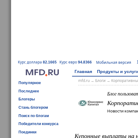
Курс доллара
Курс евро
Мобильная версия
82.1665
94.8366
Главная
Продукты и услуг
mfd.ru
→
Блоги
→
Корпоративны
Популярное
Последнее
Блог пользова
Блогеры
Корпорати
Стань блогером
Новости компан
Поиск по блогам
Победители конкурса
Поединки
Купонные выплаты на н