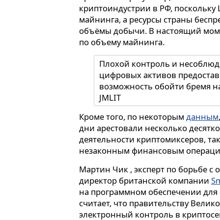
криптоиндустрии в РФ, поскольку 
майнинга, а ресурсы страны бесп
объёмы добычи. В настоящий моме
по объему майнинга.
Плохой контроль и несоблюд
цифровых активов предоста
возможность обойти бремя 
JMLIT
Кроме того, по некоторым
данным
дни арестовали несколько десятко
деятельности криптомиксеров, таки
незаконным финансовым операци
Мартин Чик , эксперт по борьбе 
директор британской компании
Sm
на программном обеспечении для 
считает, что правительству Вели
электронный контроль в криптосе