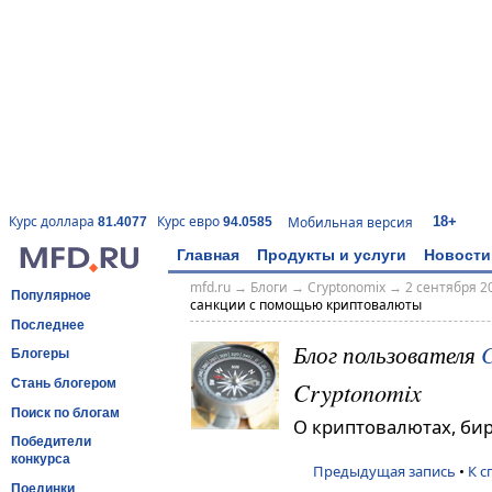
18+
Курс доллара
Курс евро
Мобильная версия
81.4077
94.0585
Главная
Продукты и услуги
Новости
mfd.ru
→
Блоги
→
Cryptonomix
→
2 сентября 20
Популярное
санкции с помощью криптовалюты
Последнее
Блог пользователя
C
Блогеры
Cryptonomix
Стань блогером
Поиск по блогам
О криптовалютах, би
Победители
конкурса
Предыдущая запись
•
К с
Поединки