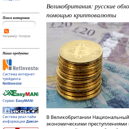
Великобритания: русские обх
помощью криптовалюты
Поиск котировок:
Например: Газпром
Наши продукты:
Система интернет-
трейдинга
NetInvestor
Сервис
EasyMANi
В Великобритании Национальный 
Система реал-тайм
информации
Дикси+
экономическими преступлениями 