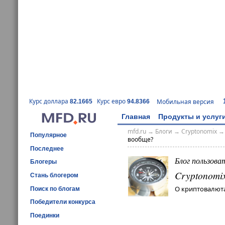
Курс доллара
Курс евро
Мобильная версия
82.1665
94.8366
Главная
Продукты и услуг
mfd.ru
→
Блоги
→
Cryptonomix
Популярное
вообще?
Последнее
Блог пользова
Блогеры
Cryptonomi
Стань блогером
О криптовалюта
Поиск по блогам
Победители конкурса
Поединки