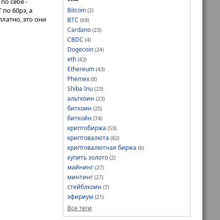
по себе -
Bitcoin
по 60рэ, а
(2)
латно, это они
BTC
(69)
Cardano
(23)
CBDC
(4)
Dogecoin
(24)
eth
(43)
Ethereum
(43)
Phemex
(8)
Shiba Inu
(23)
альткоин
(23)
биткоин
(25)
биткойн
(74)
криптобиржа
(53)
криптовалюта
(82)
криптовалютная биржа
(6)
купить золото
(2)
майнинг
(27)
минтинг
(27)
стейблкоин
(7)
эфириум
(21)
Все теги