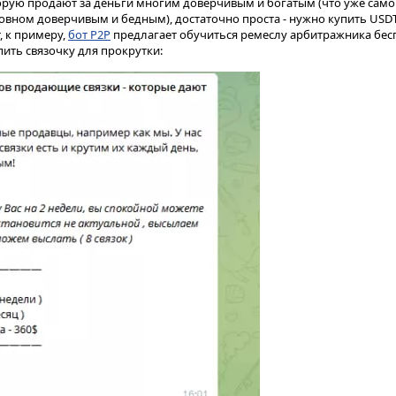
орую продают за деньги многим доверчивым и богатым (что уже само 
овном доверчивым и бедным), достаточно проста - нужно купить USDT 
, к примеру,
бот P2P
предлагает обучиться ремеслу арбитражника бесп
ить связочку для прокрутки: