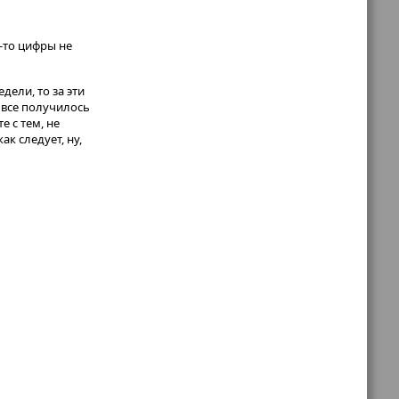
у-то цифры не
дели, то за эти
, все получилось
е с тем, не
ак следует, ну,