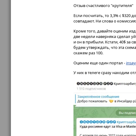
Отзыв счастливого "крутителя"
Если посчитать, то 3,3% с $320 
совпадают. Ни слова о комиссиях
Кроме того, давайте оценим изде
две недели наверняка сделал уйм
и он в прибыли. Кстати, 40$ за с
будем утверждать, что эта схема
скажем раз 100.
Оценим еще один портал -
insay
У них в телеге сразу находим от