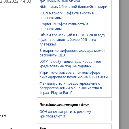
криптовалютная биржа
2.08.2022, 14:03
NKN - самый большой блокчейн в мире
ICON Network: Эффективность и
перспективы
CryptoGPT: эффективность и
перспективы
Объем транзакций в CBDC к 2030 году
будет составлять более 90% всех
платежей
Внедрение цифрового доллара может
расколоть США
LQTY - Liquity - децентрализованное
кредитование под 0% годовых
У крипто-стримера в прямом эфире
ликвидировало позицию на $850 тысяч
ФБР выпустили предостережение о
распространении мошенничества в
играх “Play-to-Earn”
Последние комментарии в блоге
ООН хочет запретить рекламу
нам,
криптовалют
(1)
Теги