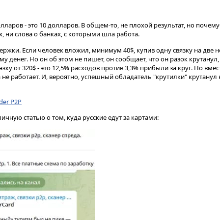
долларов - это 10 долларов. В общем-то, не плохой результат, но почем
, ни слова о банках, с которыми шла работа.
ржки. Если человек вложил, минимум 40$, купив одну связку на две не
у денег. Но он об этом не пишет, он сообщает, что он разок крутанул
вязку от 320$ - это 12,5% расходов против 3,3% прибыли за круг. Но вмест
 не работает. И, вероятно, успешный обладатель "крутилки" крутанул к
der P2P
личную статью о том, куда русские едут за картами: