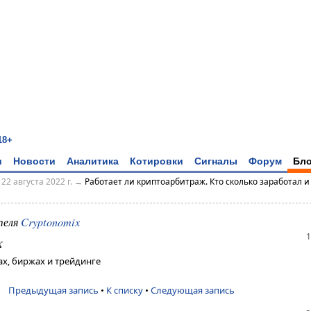
18+
и
Новости
Аналитика
Котировки
Сигналы
Форум
Бло
→
22 августа 2022 г.
→
Работает ли криптоарбитраж. Кто сколько заработал и
теля
Cryptonomix
1
x
х, биржах и трейдинге
Предыдущая запись
•
К списку
•
Следующая запись