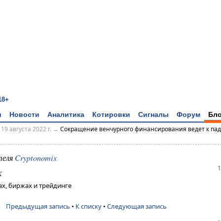
18+
и
Новости
Аналитика
Котировки
Сигналы
Форум
Бло
→
19 августа 2022 г.
→
Сокращение венчурного финансирования ведет к па
теля
Cryptonomix
1
x
х, биржах и трейдинге
Предыдущая запись
•
К списку
•
Следующая запись