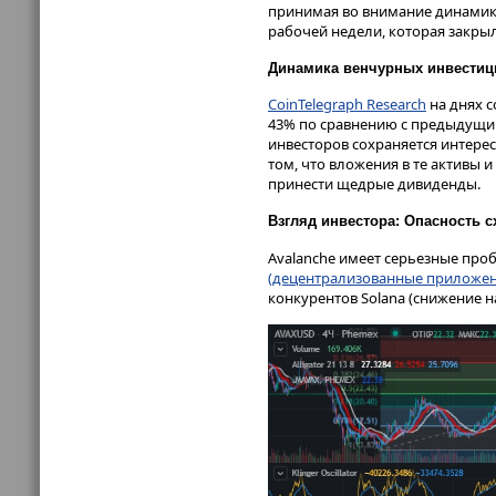
принимая во внимание динамик
рабочей недели, которая закрыл
Динамика венчурных инвестиц
CoinTelegraph Research
на днях с
43% по сравнению с предыдущим
инвесторов сохраняется интерес
том, что вложения в те активы 
принести щедрые дивиденды.
Взгляд инвестора: Опасность 
Avalanche имеет серьезные про
(децентрализованные приложен
конкурентов Solana (снижение на