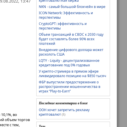
криптовалютная биржа
9.08.2022, 13:47
NKN - самый большой блокчейн в мире
ICON Network: Эффективность и
перспективы
CryptoGPT: эффективность и
перспективы
Объем транзакций в CBDC к 2030 году
будет составлять более 90% всех
платежей
Внедрение цифрового доллара может
расколоть США
LQTY - Liquity - децентрализованное
кредитование под 0% годовых
У крипто-стримера в прямом эфире
ликвидировало позицию на $850 тысяч
ФБР выпустили предостережение о
распространении мошенничества в
играх “Play-to-Earn”
Последние комментарии в блоге
ООН хочет запретить рекламу
10,1%, во
криптовалют
(1)
щий объем торгов
есте с тем,
Теги