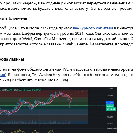
у прошлых недель, в выходные рынок может вернуться к значениям
ась в зеленой зоне. Будьте внимательны: могут быть ложные пробои.
ий в блокчейн
ообщила, что в июле 2022 года приток
венчурного капитала
в индустр
 месяцем. Цифры вернулись к уровню 2021 года. Однако, как отмечает
 к секторам Web3, GameFi и Metaverse, не смотря на медвежий рынок. 
и криптовалюты, которые связаны с Web3, GameFi и Metaverse, впослед
схода лавины
блемы на фоне общего снижения TVL и массового выхода инвесторов и
ия)
. В частности, TVL Avalanche упал на 40%, что более значительно, че
 27%) и Ethereum (снижение на 33%).