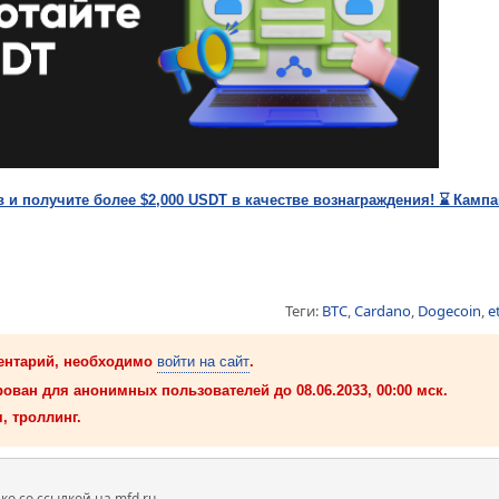
и получите более $2,000 USDT в качестве вознаграждения! ⌛️ Кампа
Теги:
BTC
,
Cardano
,
Dogecoin
,
e
ентарий, необходимо
войти на сайт
.
ован для анонимных пользователей до 08.06.2033, 00:00 мск.
, троллинг.
 со ссылкой на mfd.ru.