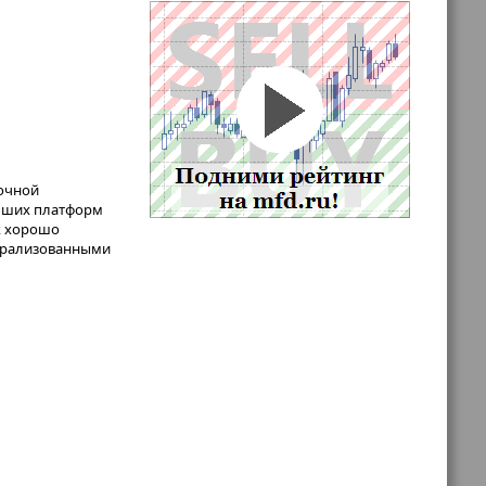
ночной
лучших платформ
к хорошо
нтрализованными