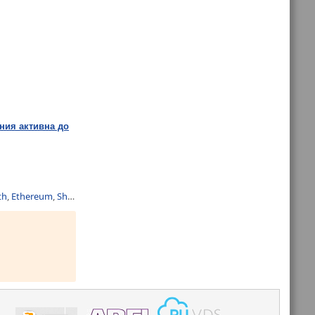
ния активна до
th
,
Ethereum
,
Shiba Inu
,
альткоин
,
биткойн
,
криптобиржа
,
криптовалют