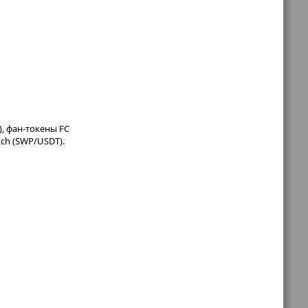
), фан-токены FC
tch (SWP/USDT).