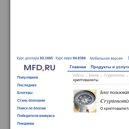
Курс доллара
Курс евро
Мобильная версия
82.1665
94.8366
Главная
Продукты и услуг
mfd.ru
→
Блоги
→
Cryptonomix
Популярное
криптовалюты
Последнее
Блог пользова
Блогеры
Cryptonomi
Стань блогером
О криптовалюта
Поиск по блогам
Победители конкурса
Поединки