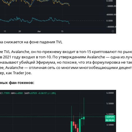
а снижается на фоне падения TVL
е TVL Avalanche, он по-прежнему входит в топ-15 криптовалют по ры
 в 2021 году входил в топ-10. По утверждениям Avalanche — одна из 
 называют убийцей Эфириума, но похоже, что эта формулировка не та
менее, Avalanche — отличная сеть со многими многообещающими деце
, как Trader Joe.
ных фан-токенов: