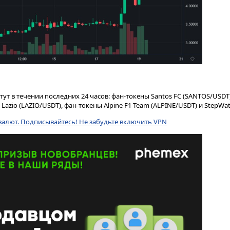
тут в течении последних 24 часов: фан-токены Santos FC (SANTOS/USDT
Lazio (LAZIO/USDT), фан-токены Alpine F1 Team (ALPINE/USDT) и StepWa
валют. Подписывайтесь! Не забудьте включить VPN