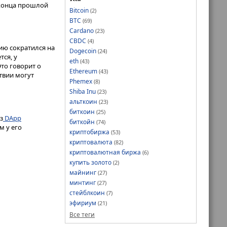
 конца прошлой
Bitcoin
(2)
BTC
(69)
Cardano
(23)
CBDC
(4)
ию сократился на
Dogecoin
(24)
ся, у
eth
(43)
Это говорит о
Ethereum
(43)
ствии могут
Phemex
(8)
Shiba Inu
(23)
альткоин
(23)
биткоин
(25)
з
DApp
биткойн
(74)
м у его
криптобиржа
(53)
криптовалюта
(82)
криптовалютная биржа
(6)
купить золото
(2)
майнинг
(27)
минтинг
(27)
стейблкоин
(7)
эфириум
(21)
Все теги