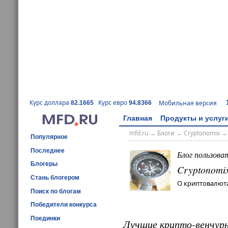
Курс доллара
Курс евро
Мобильная версия
82.1665
94.8366
Главная
Продукты и услуг
mfd.ru
→
Блоги
→
Cryptonomix
Популярное
Последнее
Блог пользова
Блогеры
Cryptonomi
Стань блогером
О криптовалюта
Поиск по блогам
Победители конкурса
Поединки
Лучшие крипто-венчурн