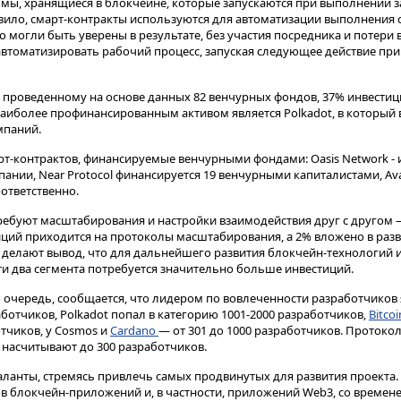
мы, хранящиеся в блокчейне, которые запускаются при выполнении з
вило, смарт-контракты используются для автоматизации выполнения 
 могли быть уверены в результате, без участия посредника и потери 
втоматизировать рабочий процесс, запуская следующее действие при
, проведенному на основе данных 82 венчурных фондов, 37% инвестиц
аиболее профинансированным активом является Polkadot, в который
мпаний.
рт-контрактов, финансируемые венчурными фондами: Oasis Network - 
пании, Near Protocol финансируется 19 венчурными капиталистами, Aval
оответственно.
ебуют масштабирования и настройки взаимодействия друг с другом —
тиций приходится на протоколы масштабирования, а 2% вложено в раз
делают вывод, что для дальнейшего развития блокчейн-технологий и
эти два сегмента потребуется значительно больше инвестиций.
 свою очередь, сообщается, что лидером по вовлеченности разработчиков
аботчиков, Polkadot попал в категорию 1001-2000 разработчиков,
Bitcoi
ботчиков, у Cosmos и
Cardano
— от 301 до 1000 разработчиков. Протокол
насчитывают до 300 разработчиков.
таланты, стремясь привлечь самых продвинутых для развития проекта. 
в блокчейн-приложений и, в частности, приложений Web3, со времене