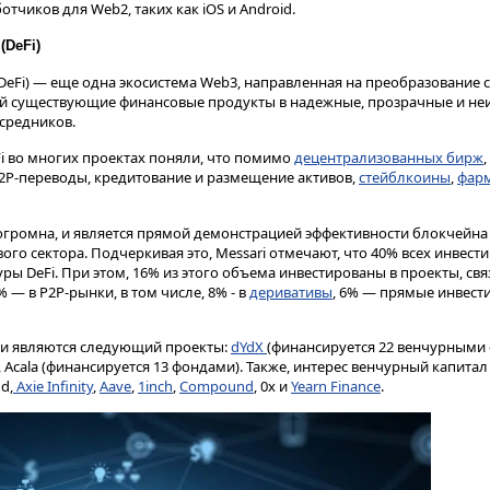
чиков для Web2, таких как iOS и Android.
(DeFi)
eFi) — еще одна экосистема Web3, направленная на преобразование
й существующие финансовые продукты в надежные, прозрачные и н
средников.
Fi во многих проектах поняли, что помимо
децентрализованных бирж
P2P-переводы, кредитование и размещение активов,
стейблкоины
,
фар
огромна, и является прямой демонстрацией эффективности блокчейна
го сектора. Подчеркивая это, Messari отмечают, что 40% всех инвес
ы DeFi. При этом, 16% из этого объема инвестированы в проекты, свя
 — в P2P-рынки, в том числе, 8% - в
деривативы
, 6% — прямые инвести
и являются cледующий проекты:
dYdX
(финансируется 22 венчурными
 Acala (финансируется 13 фондами). Также, интерес венчурный капитал
nd,
Axie Infinity
,
Aave
,
1inch
,
Compound
, 0x и
Yearn Finance
.