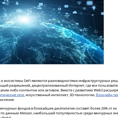
 и экосистемы DeFi являются разновидностями инфраструктурных реш
ющий разрешений, децентрализованный Интернет, где все пользовате
 каким-либо контентом или активом. Вместе с развитием Web3 расширя
нтические сети
, искусственный интеллект, 3D-технологии,
блокчейн-те
исления.
венчурных фондов в ближайшее десятилетие составят более 20% от и
 по данным Messari, наибольшей популярностью среди венчурных ин
 Web3: