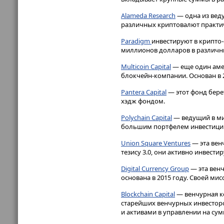
Alameda Research
— одна из вед
различных криптовалют практиче
Paradigm
инвестируют в крипто-
миллионов долларов в различны
Multicoin Capital
— еще один аме
блокчейн-компании. Основан в 2
Pantera Capital
— этот фонд бере
хэдж фондом.
Polychain Capital
— ведущий в ми
большим портфелем инвестиций
Union Square Ventures
— эта вен
тезису 3.0, они активно инвест
Digital Currency Group
— эта венч
основана в 2015 году. Своей м
Blockchain Capital
— венчурная ко
старейших венчурных инвесторо
и активами в управлении на су