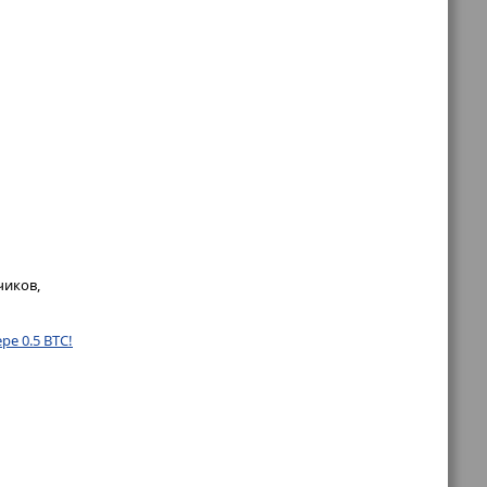
чиков,
е 0.5 BTC!