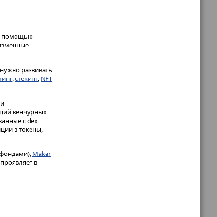
 с помощью
еизменные
, нужно развивать
минг
,
стекинг
,
NFT
 и
тиций венчурных
занные с dex
ции в токены,
 фондами),
Maker
 проявляет в