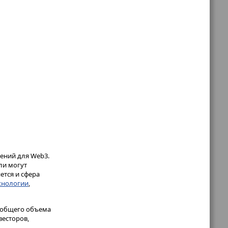
ений для Web3.
ли могут
ется и сфера
хнологии
,
х общего объема
весторов,