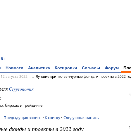
18+
и
Новости
Аналитика
Котировки
Сигналы
Форум
Бло
→
12 августа 2022 г.
→
Лучшие крипто-венчурные фонды и проекты в 2022 го
теля
Cryptonomix
1
x
х, биржах и трейдинге
Предыдущая запись
•
К списку
•
Следующая запись
1
ые фонды и проекты в 2022 году