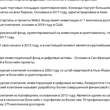
ущих торговых площадок криптовалютами. Команда торгует больши
ски на всех биржах. Основана в 2017 году, зарегистрирована в Азии.
стартапы и проекты Web3. Фонд имеет инвестиции от 1 миллиона долл
е компании, основан в 2018 году в США.
риканский фонд, ориентированный на инвестиции в криптовалюты, т
017 году.
т свое начало в 2013 году, и в настоящий момент является крупнейшим
ре инвестиционный фонд в цифровые активы. . Основан в Сан-Францис
 в блокчейн-проекты.
чурная компания основана в 2003 году со штаб-квартирой в Нью-Йорке
ируют в блокчейн и криптопроекты.
урная компания, инвестирующая в цифровые активы, базируется в Ст
иссией компания называет разработку более совершенной финансовой 
мпания из Калифорнии, основанная в 2013 году. Является одним из с
в в технологии блокчейн с портфелем из более чем 70 профинансир
мму 275 миллионов долларов.