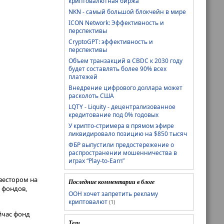
криптовалютная биржа
NKN - самый большой блокчейн в мире
ICON Network: Эффективность и
перспективы
CryptoGPT: эффективность и
перспективы
Объем транзакций в CBDC к 2030 году
будет составлять более 90% всех
платежей
Внедрение цифрового доллара может
расколоть США
LQTY - Liquity - децентрализованное
кредитование под 0% годовых
У крипто-стримера в прямом эфире
ликвидировало позицию на $850 тысяч
ФБР выпустили предостережение о
распространении мошенничества в
играх “Play-to-Earn”
вестором на
Последние комментарии в блоге
 фондов,
ООН хочет запретить рекламу
криптовалют
(1)
йчас фонд
Теги