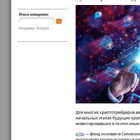
Поиск котировок:
Например: Газпром
Для многих криптотрейдеров ва
начальных этапах будущих крип
инвестировавших в те или иные
a16z
— фонд основан в Силиконо
вкладывает крупные суммы в ра