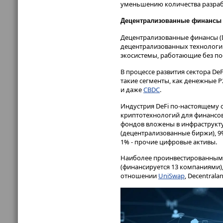
уменьшению количества разработ
Децентрализованные финансы 
Децентрализованные финансы (D
децентрализованных технологи
экосистемы, работающие без по
В процессе развития сектора De
такие сегменты, как денежные 
и даже
CBDC
.
Индустрия DeFi по-настоящему 
криптотехнологий для финансово
фондов вложены в инфраструктур
(децентрализованные биржи), 9%
1% - прочие цифровые активы.
Наиболее проинвестированным
(финансируется 13 компаниями),
отношении
UniSwap
, Decentrala