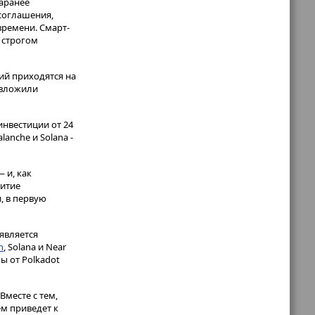
аранее
соглашения,
времени. Смарт-
 строгом
ий приходятся на
 вложили
инвестиции от 24
anche и Solana -
 и, как
витие
, в первую
 является
n
, Solana и Near
ы от Polkadot
Вместе с тем,
м приведет к