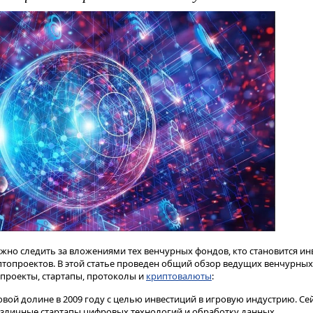
жно следить за вложениями тех венчурных фондов, кто становится ин
топроектов. В этой статье проведен общий обзор ведущих венчурных
 проекты, стартапы, протоколы и
криптовалюты
:
вой долине в 2009 году с целью инвестиций в игровую индустрию. Се
зличные стартапы цифровых технологий и обработку данных.