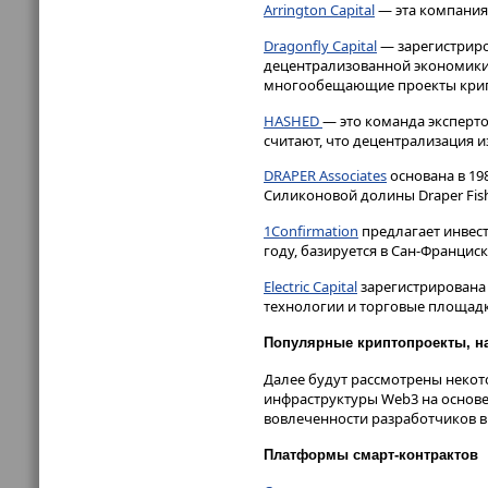
Arrington Capital
— эта компания 
Dragonfly Capital
— зарегистриро
децентрализованной экономики 
многообещающие проекты крип
HASHED
— это команда эксперт
считают, что децентрализация и
DRAPER Associates
основана в 19
Силиконовой долины Draper Fishe
1Confirmation
предлагает инвес
году, базируется в Сан-Франциск
Electric Capital
зарегистрирована 
технологии и торговые площадк
Популярные криптопроекты, на
Далее будут рассмотрены некот
инфраструктуры Web3 на основе
вовлеченности разработчиков в
Платформы смарт-контрактов