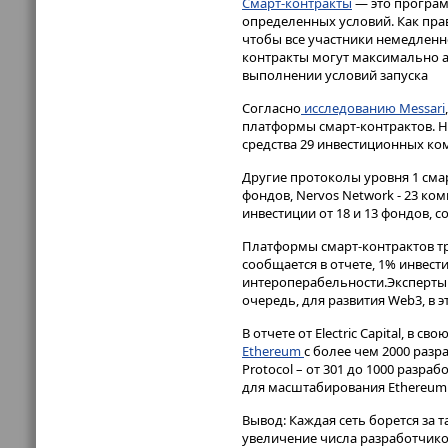
Смарт-контракты
— это програм
определенных условий. Как пра
чтобы все участники немедленно
контракты могут максимально а
выполнении условий запуска
Согласно
исследованию Messari
платформы смарт-контрактов. Н
средства 29 инвестиционных ко
Другие протоколы уровня 1 сма
фондов, Nervos Network - 23 ком
инвестиции от 18 и 13 фондов, с
Платформы смарт-контрактов тр
сообщается в отчете, 1% инвес
интероперабельности.Эксперты 
очередь, для развития Web3, в 
В отчете от Electric Capital, в
Ethereum
с более чем 2000 разр
Protocol – от 301 до 1000 разра
для масштабирования Ethereum 
Вывод: Каждая сеть борется за 
увеличение числа разработчико