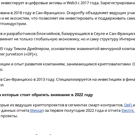
инвестирует в цифровые активы и Web3 c 2017 года. Зарегистрирована
вана в 2018 году в Сан-Франциско. Dragonfly объединяет ведущих уча
и ее экосистем, что позволяет им инвестировать и поддерживать сам
тоиндустрии.
ов и разработчиков блокчейнов, базирующаяся в Сеуле и Сан-Францис
зменит не только глобальную экономику, но и саму структуру Интерне
85 году Тимом Дрейпером, основателем знаменитой венчурной компа
r Jurvetson («DFJ»).
тиции и опыт развития компаниям, занимающимся криптовалютами. О
о.
в Сан-Франциско в 2013 году. Специализируется на инвестициях в фин
и.
 которые стоит обратить внимание в 2022 году
орые из ведущих криптопроектов в сегментах смарт-контрактов,
DeFi
 данных отчета
Messar
i за первое полугодие 2022 года и отчета
Electric
 проекты.