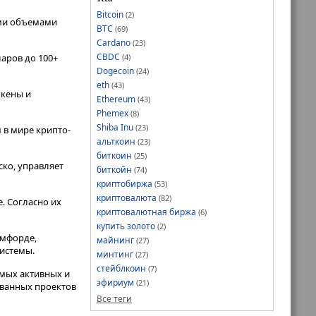
Bitcoin
(2)
ми объемами
BTC
(69)
Cardano
(23)
CBDC
(4)
аров до 100+
Dogecoin
(24)
eth
(43)
окены и
Ethereum
(43)
Phemex
(8)
Shiba Inu
(23)
 в мире крипто-
альткоин
(23)
биткоин
(25)
ко, управляет
биткойн
(74)
криптобиржа
(53)
криптовалюта
(82)
. Согласно их
криптовалютная биржа
(6)
купить золото
(2)
эмфорде,
майнинг
(27)
системы.
минтинг
(27)
стейблкоин
(7)
амых активных и
эфириум
(21)
ованных проектов
Все теги