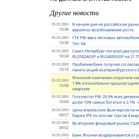
Другие новости
В начале дня на российском рын
05.03.2003
10:36
вероятно возобновление роста
ГТК РФ: ввоз легковых автомобилей
05.03.2003
10:30
тыс. ед
Санкт-Петербург погасил два куп
05.03.2003
10:24
RU25024GSP и RU24005GSP на 21.75
Пробизнесбанк получил согласов
05.03.2003
10:16
пакета акций екатеринбургского 
Японские компании сократили кап
05.03.2003
1.8% относительно прошлогоднего 
10:08
квартале
Госкомстат РФ: 29.3% всех денежн
05.03.2003
10:00
долю 10% самых богатых и 2.1% -
Цена апрельских фьючерсов на неф
05.03.2003
09:57
бирже IPE по итогам торгов 4 март
05.03.2003
Во вторник фондовый рынок США
09:52
Банк Японии воздерживается от 
05.03.2003