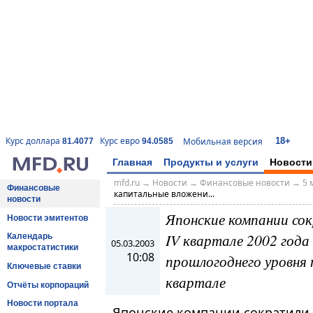
18+
Курс доллара
Курс евро
Мобильная версия
81.4077
94.0585
Главная
Продукты и услуги
Новости
mfd.ru
→
Новости
→
Финансовые новости
→
5 
Финансовые
капитальные вложени...
новости
Японские компании со
Новости эмитентов
IV квартале 2002 года
Календарь
05.03.2003
макростатистики
10:08
прошлогоднего уровня п
Ключевые ставки
квартале
Отчёты корпораций
Новости портала
Японские компании сократили 