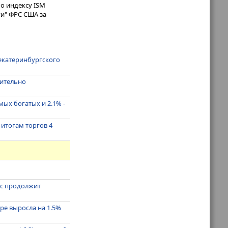
о индексу ISM
ги" ФРС США за
екатеринбургского
сительно
мых богатых и 2.1% -
 итогам торгов 4
рс продолжит
ре выросла на 1.5%