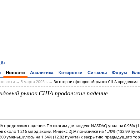
18+
и
Новости
Аналитика
Котировки
Сигналы
Форум
Бло
новости
→
5 марта 2003 г.
→
Во вторник фондовый рынок США продолжил
ондовый рынок США продолжил падение
 продолжил падение. По итогам дня индекс NASDAQ упал на 0.95% (12
в около 1.216 млрд акций. Индекс DJIA понизился на 1.70% (132.99 пункт
 500 уменьшилось на 1.54% (12.82 пункта) к закрытию предыдущего то