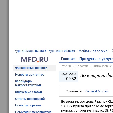
Курс доллара
Курс евро
Мобильная версия
82.1665
94.8366
Главная
Продукты и услуг
mfd.ru
→
Новости
→
Финансовые 
Финансовые новости
05.03.2003
Во вторник ф
Новости эмитентов
09:52
Календарь
макростатистики
Эмитенты:
General Motors
Ключевые ставки
Отчёты корпораций
Во вторник фондовый рынок США
Новости портала
1307.77 пункта при объеме торго
пункта, а значение индекса S&P
События и мероприятия