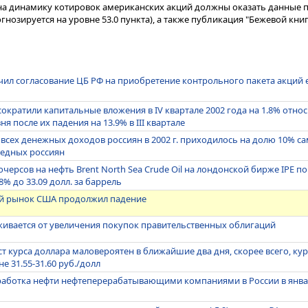
на динамику котировок американских акций должны оказать данные п
нозируется на уровне 53.0 пункта), а также публикация "Бежевой кни
ил согласование ЦБ РФ на приобретение контрольного пакета акций 
ократили капитальные вложения в IV квартале 2002 года на 1.8% отно
 после их падения на 13.9% в III квартале
 всех денежных доходов россиян в 2002 г. приходилось на долю 10% са
бедных россиян
ерсов на нефть Brent North Sea Crude Oil на лондонской бирже IPE по
8% до 33.09 долл. за баррель
й рынок США продолжил падение
живается от увеличения покупок правительственных облигаций
т курса доллара маловероятен в ближайшие два дня, скорее всего, ку
е 31.55-31.60 руб./долл
работка нефти нефтеперерабатывающими компаниями в России в янва