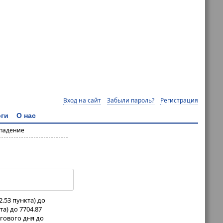
Вход на сайт
Забыли пароль?
Регистрация
ги
О нас
 падение
.53 пункта) до
а) до 7704.87
ргового дня до