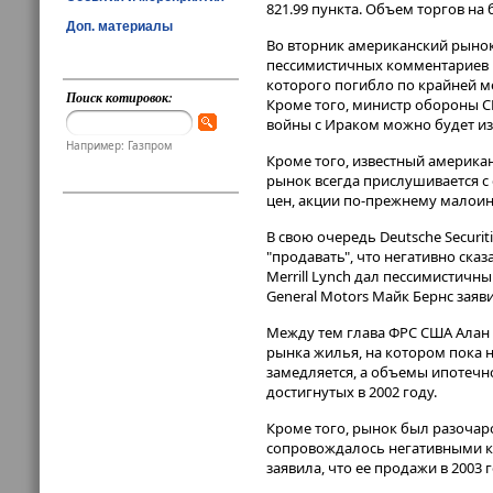
821.99 пункта. Объем торгов на 
Доп. материалы
Во вторник американский рыно
пессимистичных комментариев р
которого погибло по крайней м
Поиск котировок:
Кроме того, министр обороны 
войны с Ираком можно будет из
Например: Газпром
Кроме того, известный америка
рынок всегда прислушивается с 
цен, акции по-прежнему малоинт
В свою очередь Deutsche Securiti
"продавать", что негативно ска
Merrill Lynch дал пессимистич
General Motors Майк Бернс заяв
Между тем глава ФРС США Алан 
рынка жилья, на котором пока 
замедляется, а объемы ипотечн
достигнутых в 2002 году.
Кроме того, рынок был разочаро
сопровождалось негативными ком
заявила, что ее продажи в 2003 