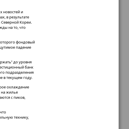
х новостей и
х, в результате
 Северной Кореи.
ды на то, что
 которого фондовый
ощутимое падение
держать" до уровня
нвестиционный банк
ого подразделения
е в текущем году.
орое охлаждение
н на жилье
ются с пиков,
 что
ельную технику,