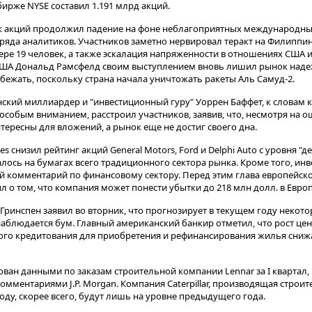
бирже NYSE составил 1.191 млрд акций.
к акций продолжил падение на фоне неблагоприятных международны
яда аналитиков. Участников заметно нервировал теракт на Филиппина
ере 19 человек, а также эскалация напряженности в отношениях США и
США Дональд Рамсфелд своим выступлением вновь лишил рынок надеж
бежать, поскольку страна начала уничтожать ракеты Аль Самуд-2.
нский миллиардер и "инвестиционный гуру" Уоррен Баффет, к словам
особым вниманием, расстроил участников, заявив, что, несмотря на 
ересны для вложений, а рынок еще не достиг своего дна.
es снизил рейтинг акций General Motors, Ford и Delphi Auto с уровня "
залось на бумагах всего традиционного сектора рынка. Кроме того, и
ный комментарий по финансовому сектору. Перед этим глава европейск
ил о том, что компания может понести убытки до 218 млн долл. в Европ
Гринспен заявил во вторник, что прогнозирует в текущем году некот
наблюдается бум. Главный американский банкир отметил, что рост це
ого кредитования для приобретения и рефинансирования жилья снижа
ван данными по заказам строительной компании Lennar за I квартал,
ментариями J.P. Morgan. Компания Caterpillar, производящая строит
году, скорее всего, будут лишь на уровне предыдущего года.