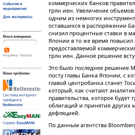
коммерческих банков правител
События и
мероприятия
трлн иен. Увеличение объемов
одним из немногих инструмен
Доп. материалы
оставшихся в распоряжении Бан
снизил процентные ставки в мар
Поиск котировок:
Японии в то же время повысил
предоставляемой коммерческим 
трлн иен. Данное решение вступ
Например: Газпром
Это было последнее решение М
Наши продукты:
посту главы Банка Японии, с ко
главой центробанка станет Тоси
который, как считают аналитик
Система интернет-
правительства, которое будет 
трейдинга
облигаций и принятия других 
NetInvestor
дефляцией.
Сервис
EasyMANi
По данным агентства Bloomber