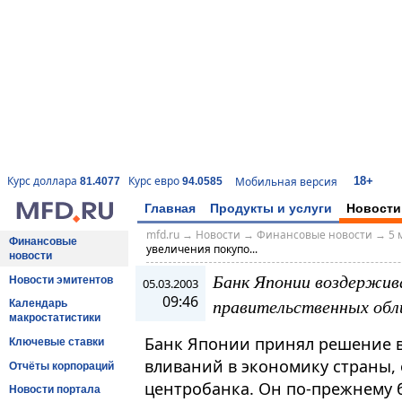
18+
Курс доллара
Курс евро
Мобильная версия
81.4077
94.0585
Главная
Продукты и услуги
Новости
mfd.ru
→
Новости
→
Финансовые новости
→
5 
Финансовые
увеличения покупо...
новости
Банк Японии воздержива
Новости эмитентов
05.03.2003
09:46
правительственных обл
Календарь
макростатистики
Банк Японии принял решение в
Ключевые ставки
вливаний в экономику страны,
Отчёты корпораций
центробанка. Он по-прежнему 
Новости портала