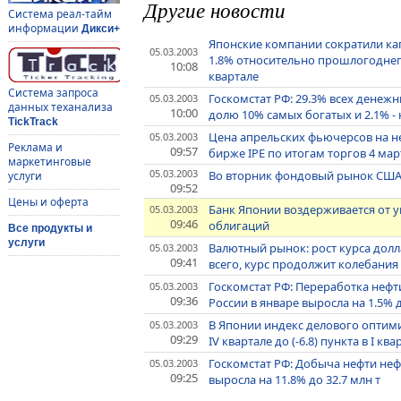
Другие новости
Система реал-тайм
информации
Дикси+
Японские компании сократили кап
05.03.2003
1.8% относительно прошлогоднего 
10:08
квартале
Система запроса
Госкомстат РФ: 29.3% всех денежн
05.03.2003
данных теханализа
10:00
долю 10% самых богатых и 2.1% -
TickTrack
Цена апрельских фьючерсов на неф
05.03.2003
Реклама и
09:57
бирже IPE по итогам торгов 4 март
маркетинговые
05.03.2003
Во вторник фондовый рынок США
услуги
09:52
Цены и оферта
Банк Японии воздерживается от 
05.03.2003
09:46
облигаций
Все продукты и
услуги
Валютный рынок: рост курса долл
05.03.2003
09:41
всего, курс продолжит колебания 
Госкомстат РФ: Переработка не
05.03.2003
09:36
России в январе выросла на 1.5% д
В Японии индекс делового оптими
05.03.2003
09:29
IV квартале до (-6.8) пункта в I ква
Госкомстат РФ: Добыча нефти н
05.03.2003
09:25
выросла на 11.8% до 32.7 млн т