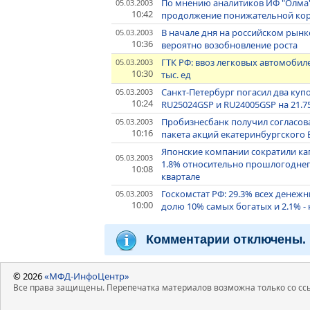
По мнению аналитиков ИФ "Олма"
05.03.2003
10:42
продолжение понижательной ко
В начале дня на российском рын
05.03.2003
10:36
вероятно возобновление роста
ГТК РФ: ввоз легковых автомобилей
05.03.2003
10:30
тыс. ед
Санкт-Петербург погасил два куп
05.03.2003
10:24
RU25024GSP и RU24005GSP на 21.75
Пробизнесбанк получил согласов
05.03.2003
10:16
пакета акций екатеринбургского 
Японские компании сократили кап
05.03.2003
1.8% относительно прошлогоднего 
10:08
квартале
Госкомстат РФ: 29.3% всех денежн
05.03.2003
10:00
долю 10% самых богатых и 2.1% -
Комментарии отключены.
© 2026
«МФД-ИнфоЦентр»
Все права защищены. Перепечатка материалов возможна только со ссы