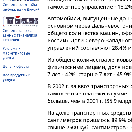
Система реал-тайм
таможенное управление - 18.2%
информации
Дикси+
Автомобили, выпущенные до 1995
основном через Дальневосточн
Система запроса
общего количества машин, оф
данных теханализа
России). Доли Северо-Западно
TickTrack
управлений составляют 28.4% и
Реклама и
маркетинговые
услуги
Из общего количества легковы
физическими лицами, доля новых
Цены и оферта
7 лет - 42%, старше 7 лет - 45.9%
Все продукты и
услуги
В 2002 г. за ввоз транспортных
таможенные платежи в сумме ок
больше, чем в 2001 г. (35.9 млрд 
На долю транспортных средств 
сантиметров пришлось 89.9% о
свыше 2500 куб. сантиметров - 