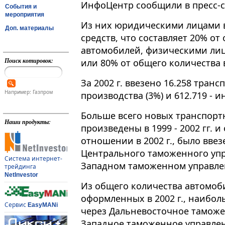
ИнфоЦентр сообщили в пресс-с
События и
мероприятия
Из них юридическими лицами в
Доп. материалы
средств, что составляет 20% о
автомобилей, физическими лица
Поиск котировок:
или 80% от общего количества 
За 2002 г. ввезено 16.258 тран
Например: Газпром
производства (3%) и 612.719 - и
Больше всего новых транспорт
Наши продукты:
произведены в 1999 - 2002 гг.
отношении в 2002 г., было ввез
Центрального таможенного упра
Система интернет-
Западном таможенном управле
трейдинга
NetInvestor
Из общего количества автомобил
оформленных в 2002 г., наибол
Сервис
EasyMANi
через Дальневосточное таможен
Западное таможенное управлен