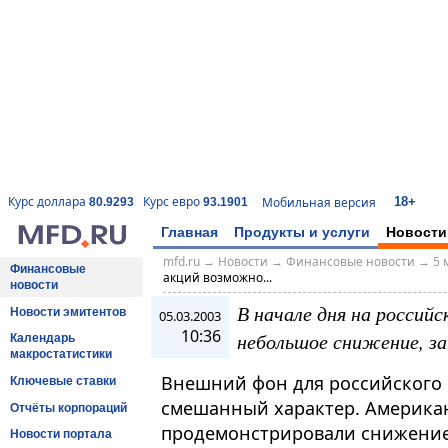
18+
Курс доллара
Курс евро
Мобильная версия
80.9293
93.1901
Главная
Продукты и услуги
Новости
mfd.ru
→
Новости
→
Финансовые новости
→
5 
Финансовые
акций возможно...
новости
В начале дня на россий
Новости эмитентов
05.03.2003
10:36
небольшое снижение, з
Календарь
макростатистики
Внешний фон для российского 
Ключевые ставки
смешанный характер. Америка
Отчёты корпораций
продемонстрировали снижение 
Новости портала