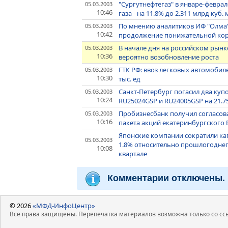
"Сургутнефтегаз" в январе-феврал
05.03.2003
10:46
газа - на 11.8% до 2.311 млрд куб. 
По мнению аналитиков ИФ "Олма"
05.03.2003
10:42
продолжение понижательной ко
В начале дня на российском рын
05.03.2003
10:36
вероятно возобновление роста
ГТК РФ: ввоз легковых автомобилей
05.03.2003
10:30
тыс. ед
Санкт-Петербург погасил два куп
05.03.2003
10:24
RU25024GSP и RU24005GSP на 21.75
Пробизнесбанк получил согласов
05.03.2003
10:16
пакета акций екатеринбургского 
Японские компании сократили кап
05.03.2003
1.8% относительно прошлогоднего 
10:08
квартале
Комментарии отключены.
© 2026
«МФД-ИнфоЦентр»
Все права защищены. Перепечатка материалов возможна только со ссы