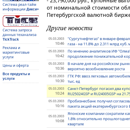
- 23,790,000 руб., купонные вы
Система реал-тайм
от номинальной стоимости облиг
информации
Дикси+
Петербургской валютной бирже
Другие новости
Система запроса
данных теханализа
"Сургутнефтегаз" в январе-феврал
05.03.2003
TickTrack
10:46
газа - на 11.8% до 2.311 млрд куб. 
Реклама и
По мнению аналитиков ИФ "Олма"
05.03.2003
маркетинговые
10:42
продолжение понижательной ко
услуги
В начале дня на российском рын
05.03.2003
Цены и оферта
10:36
вероятно возобновление роста
Все продукты и
ГТК РФ: ввоз легковых автомобилей
05.03.2003
услуги
10:30
тыс. ед
Санкт-Петербург погасил два куп
05.03.2003
10:24
RU25024GSP и RU24005GSP на 21.75
Пробизнесбанк получил согласов
05.03.2003
10:16
пакета акций екатеринбургского 
Японские компании сократили кап
05.03.2003
1.8% относительно прошлогоднего 
10:08
квартале