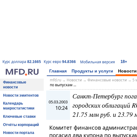
18+
Курс доллара
Курс евро
Мобильная версия
82.1665
94.8366
Главная
Продукты и услуги
Новости
mfd.ru
→
Новости
→
Финансовые новости
→
5 
Финансовые
по выпускам ...
новости
Санкт-Петербург погас
Новости эмитентов
05.03.2003
городских облигаций 
Календарь
10:24
макростатистики
21.75 млн руб. и 23.79
Ключевые ставки
Отчёты корпораций
Комитет финансов администрац
Новости портала
погасил два купона по выпуск