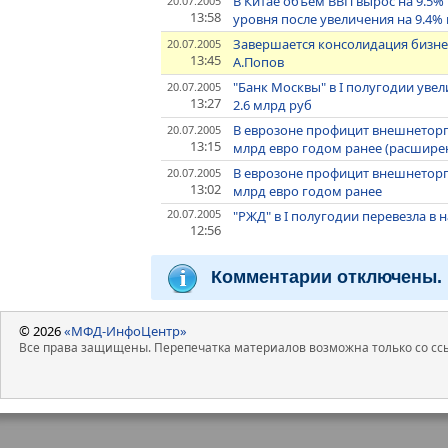
В Китае объем ВВП вырос на 9.5%
20.07.2005
13:58
уровня после увеличения на 9.4% в
Завершается консолидация бизнес
20.07.2005
13:45
А.Попов
"Банк Москвы" в I полугодии уве
20.07.2005
13:27
2.6 млрд руб
В еврозоне профицит внешнеторгов
20.07.2005
13:15
млрд евро годом ранее (расшир
В еврозоне профицит внешнеторгов
20.07.2005
13:02
млрд евро годом ранее
20.07.2005
"РЖД" в I полугодии перевезла в 
12:56
Комментарии отключены.
© 2026
«МФД-ИнфоЦентр»
Все права защищены. Перепечатка материалов возможна только со ссы