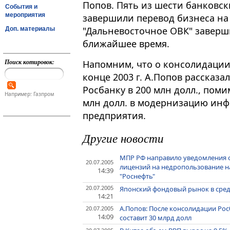
Попов. Пять из шести банковс
События и
мероприятия
завершили перевод бизнеса на 
"Дальневосточное ОВК" заверши
Доп. материалы
ближайшее время.
Поиск котировок:
Напомним, что о консолидации
конце 2003 г. А.Попов рассказа
Росбанку в 200 млн долл., пом
Например: Газпром
млн долл. в модернизацию инф
предприятия.
Другие новости
МПР РФ направило уведомления 
20.07.2005
лицензий на недропользование 
14:39
"Роснефть"
20.07.2005
Японский фондовый рынок в сре
14:21
А.Попов: После консолидации Ро
20.07.2005
14:09
составит 30 млрд долл