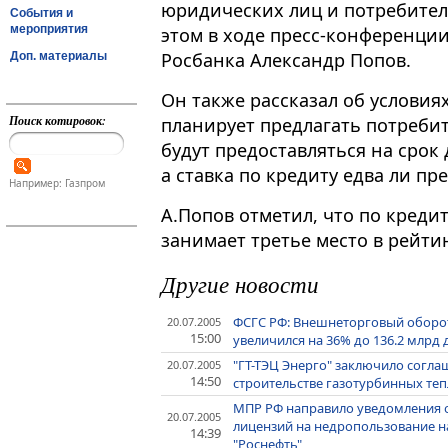
юридических лиц и потребител
События и
мероприятия
этом в ходе пресс-конференци
Росбанка Александр Попов.
Доп. материалы
Он также рассказал об условия
Поиск котировок:
планирует предлагать потребит
будут предоставляться на срок д
а ставка по кредиту едва ли пр
Например: Газпром
А.Попов отметил, что по креди
занимает третье место в рейти
Другие новости
ФСГС РФ: Внешнеторговый оборот 
20.07.2005
15:00
увеличился на 36% до 136.2 млрд 
"ГТ-ТЭЦ Энерго" заключило согла
20.07.2005
14:50
строительстве газотурбинных те
МПР РФ направило уведомления 
20.07.2005
лицензий на недропользование 
14:39
"Роснефть"