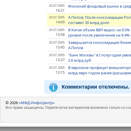
20.07.2005
Японский фондовый рынок в сре
14:21
А.Попов: После консолидации Ро
20.07.2005
14:09
составит 30 млрд долл
В Китае объем ВВП вырос на 9.5%
20.07.2005
13:58
уровня после увеличения на 9.4% в
Завершается консолидация бизнес
20.07.2005
13:45
А.Попов
"Банк Москвы" в I полугодии уве
20.07.2005
13:27
2.6 млрд руб
В еврозоне профицит внешнеторгов
20.07.2005
13:15
млрд евро годом ранее (расшир
Комментарии отключены.
© 2026
«МФД-ИнфоЦентр»
Все права защищены. Перепечатка материалов возможна только со ссы