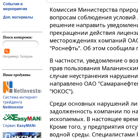
События и
Комиссия Министерства природ
мероприятия
вопросам соблюдения условий л
Доп. материалы
решение направить уведомлен
прекращении действия лиценз
Поиск котировок:
месторождениях компаний ОАО
"Роснефть". Об этом сообщила 
Например: Газпром
В частности, уведомление о 
прав пользования Маланински
случае неустранения нарушени
Наши продукты:
направлено ОАО "Самаранефтег
"ЮКОС").
Система интернет-
трейдинга
Среди основных нарушений ли
NetInvestor
задолженность компании по на
ископаемых. В настоящее время
Кроме того, у предприятия отс
Сервис
EasyMANi
водной среды. Специалистами