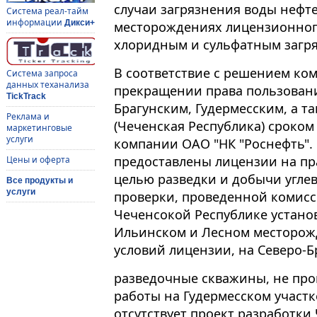
случаи загрязнения воды нефт
Система реал-тайм
информации
Дикси+
месторождениях лицензионного
хлоридным и сульфатным загря
В соответствие с решением ко
Система запроса
данных теханализа
прекращении права пользовани
TickTrack
Брагунским, Гудермесским, а т
Реклама и
(Чеченская Республика) сроком
маркетинговые
услуги
компании ОАО "НК "Роснефть".
предоставлены лицензии на пр
Цены и оферта
целью разведки и добычи углев
Все продукты и
услуги
проверки, проведенной комис
Чеченсокой Республике устано
Ильинском и Лесном месторож
условий лицензии, на Северо-Б
разведочные скважины, не пр
работы на Гудермесском участк
отсутствует проект разработки