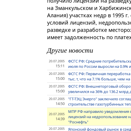
получило лицензии на разведк
на Зманкульском и Харбижинск
Алания) участках недр в 1995 г.
условий лицензий, недропольз
разведке и разработке месторо
имеет задолженность по плате
Другие новости
ФСГС РФ: Средние потребительски
20.07.2005
15:11
июля по России выросли на 0.9% и 
ФСГС РФ: Первичная переработка н
20.07.2005
15:00
тыс. т, что на 7.1% больше, чем 
ФСГС РФ: Внешнеторговый оборот 
20.07.2005
15:00
увеличился на 36% до 136.2 млрд 
"ГТ-ТЭЦ Энерго" заключило согла
20.07.2005
14:50
строительстве газотурбинных те
МПР РФ направило уведомления 
20.07.2005
лицензий на недропользование 
14:39
"Роснефть"
20.07.2005
Японский фондовый рынок в сре