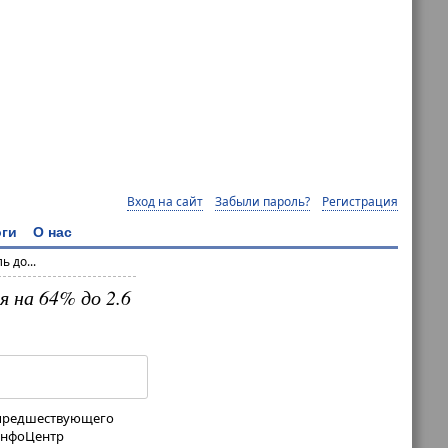
Вход на сайт
Забыли пароль?
Регистрация
ги
О нас
 до...
я на 64% до 2.6
м предшествующего
-ИнфоЦентр