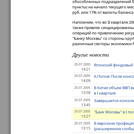
обособленных подразделений б
пункты) на начало текущего мес
руб. или 17% от валюты баланса 
Напомним, что во II квартале 2
также привлек синдицированный
операций по привлечению ресу
"Банку Москвы" со стороны кру
различные секторы экономики Р
Другие новости
20.07.2005
Японский фондовый 
14:21
20.07.2005
А.Попов: После конс
14:09
В Китае объем ВВП в
20.07.2005
13:58
в I квартале
20.07.2005
Завершается консоли
13:45
20.07.2005
"Банк Москвы" в I п
13:27
В еврозоне профицит
20.07.2005
13:15
(расширенное сообщ