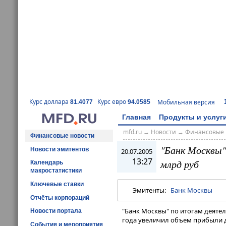
Курс доллара
Курс евро
Мобильная версия
81.4077
94.0585
Главная
Продукты и услуг
mfd.ru
→
Новости
→
Финансовые 
Финансовые новости
"Банк Москвы" 
Новости эмитентов
20.07.2005
13:27
млрд руб
Календарь
макростатистики
Ключевые ставки
Эмитенты:
Банк Москвы
Отчёты корпораций
"Банк Москвы" по итогам деятел
Новости портала
года увеличил объем прибыли д
События и мероприятия