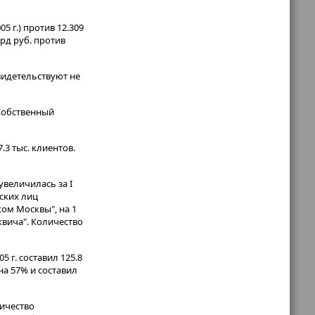
5 г.) против 12.309
лрд руб. против
видетельствуют не
 Собственный
.3 тыс. клиентов.
величилась за I
еских лиц
ом Москвы", на 1
сквича". Количество
 г. составил 125.8
на 57% и составил
личество