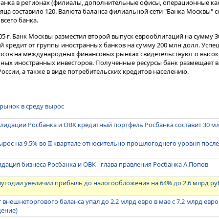
анка в регионах (филиалы, дополнительные офисы, операционные ка
яца составило 120. Валюта баланса филиальной сети "Банка Москвы" с
всего банка.
005 г. Банк Москвы разместил второй выпуск еврооблигаций на сумму 30
 кредит от группы иностранных банков на сумму 200 млн долл. Усп
рсов на международных финансовых рынках свидетельствуют о высок
пных иностранных инвесторов. Полученные ресурсы банк размещает в 
оссии, а также в виде потребительских кредитов населению.
рынок в среду вырос
олидации Росбанка и ОВК кредитный портфель Росбанка составит 30 м
ырос на 9.5% во II квартале относительно прошлогоднего уровня после
дация бизнеса Росбанка и ОВК - глава правления Росбанка А.Попов
олугодии увеличил прибыль до налогообложения на 64% до 2.6 млрд ру
 внешнеторгового баланса упал до 2.2 млрд евро в мае с 7.2 млрд евр
ение)