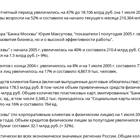
.
тчетный период увеличились на 47% до 18.106 млрд руб. (на 1 июля 200
тивы возросли на 52% и составили на начало текущего месяца 210.364 м
а "Банка Москвы" Юрия Максутова, "показатели I полугодия 2005 г. с
азвития бизнеса, но и о высокой эффективности работы".
квы" с начала 2005 г. увеличилась на 40% и составила 210.4 млрд руб.
 на 1.5 млрд руб. (+ 9%).
ов с конца 2004 г. увеличилось на 8% и на 1 июля 2005 г. составило 77
 лиц увеличилось на 17% и составило 4,867.9 тыс. человек.
ств клиентов банка (включая выпущенные долговые обязательства) у
тавила 178.5 млрд руб. В том числе объем привлеченных средств физич
6 млрд руб. Общее количество пластиковых карт, эмитированных "Банк
ыс. ед., в том числе 3,340.2 тыс. приходилось на "Социальные карты мо
о на 16% и составило 764 ед.
вы" (по корпоративным клиентам и физическим лицам) на 1 июля 2005
а года). Объем кредитов физическим лицам за полугодие увеличился 
умаг составил 32.1 млрд руб. (+ 32%).
ктически во всех экономически значимых регионах России. Общее ко