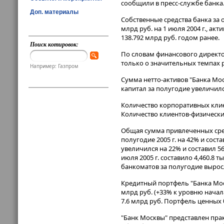
сообщили в пресс-службе банка
Доп. материалы
Собственные средства банка за о
млрд руб. на 1 июля 2004 г., ак
138.792 млрд руб. годом ранее.
Поиск котировок:
По словам финансового директор
только о значительных темпах р
Например: Газпром
Сумма нетто-активов "Банка Мос
капитал за полугодие увеличился
Количество корпоративных клиент
Количество клиентов-физических
Общая сумма привлеченных сред
полугодие 2005 г. на 42% и сос
увеличился на 22% и составил 5
июля 2005 г. составило 4,460.8 т
банкоматов за полугодие выросл
Кредитный портфель "Банка Моск
млрд руб. (+33% к уровню начал
7.6 млрд руб. Портфель ценных б
"Банк Москвы" представлен пра