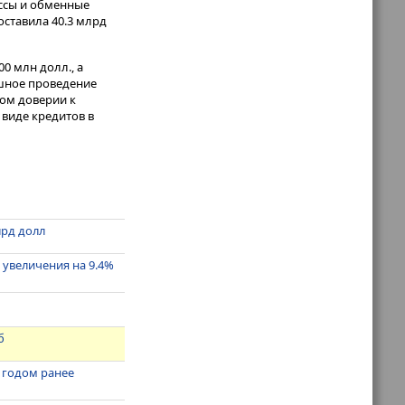
ссы и обменные
оставила 40.3 млрд
0 млн долл., а
ешное проведение
ом доверии к
виде кредитов в
лрд долл
 увеличения на 9.4%
б
о годом ранее